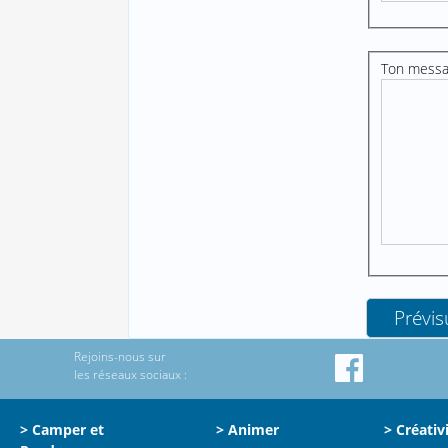
Ton mess
Rejoins-nous sur
les réseaux sociaux :
> Camper et
> Animer
> Créativ