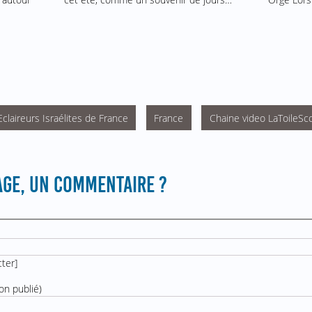
Eclaireurs Israélites de France
France
Chaine video LaToileSc
GE, UN COMMENTAIRE ?
cter
]
on publié)