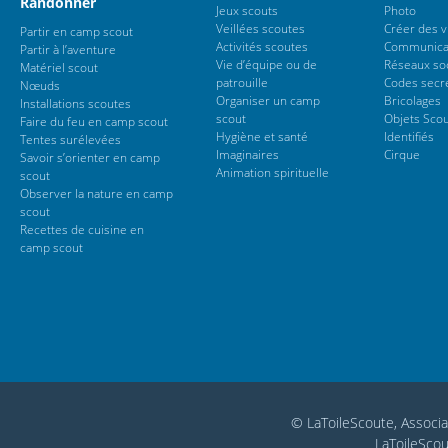
Randonner
Jeux scouts
Photo
Veillées scoutes
Créer des 
Partir en camp scout
Activités scoutes
Communica
Partir à l’aventure
Vie d’équipe ou de
Réseaux so
Matériel scout
patrouille
Codes secr
Nœuds
Organiser un camp
Bricolages
Installations scoutes
scout
Objets Sco
Faire du feu en camp scout
Hygiène et santé
Identifiés
Tentes surélevées
Imaginaires
Cirque
Savoir s’orienter en camp
Animation spirituelle
scout
Observer la nature en camp
scout
Recettes de cuisine en
camp scout
© LaToileScoute, Associa
LaToileScou