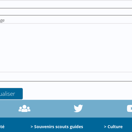
age
ité
> Souvenirs scouts guides
> Culture