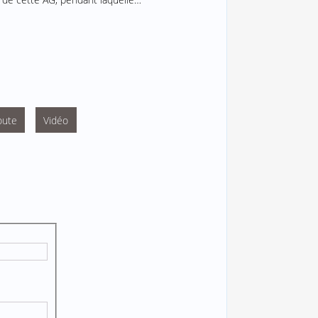
oute
Vidéo