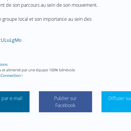
ment de son parcours au sein de son mouvement.
un groupe local et son importance au sein des
5tULuLgMo
tions
enu et alimenté par une équipe 100% bénévole.
tConnection
!
 par e-mail
Publier sur
Diffuser su
Facebook