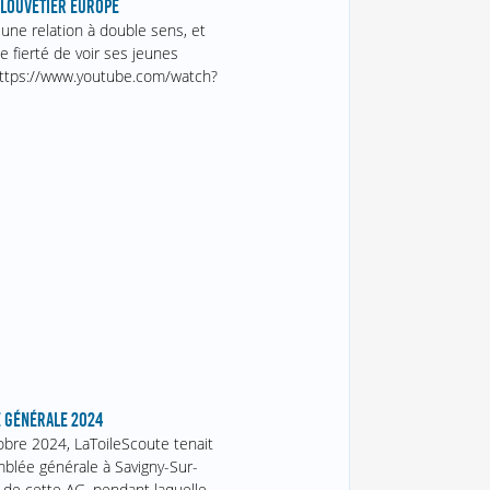
 LOUVETIER EUROPE
 une relation à double sens, et
 fierté de voir ses jeunes
 https://www.youtube.com/watch?
 GÉNÉRALE 2024
obre 2024, LaToileScoute tenait
blée générale à Savigny-Sur-
 de cette AG, pendant laquelle…