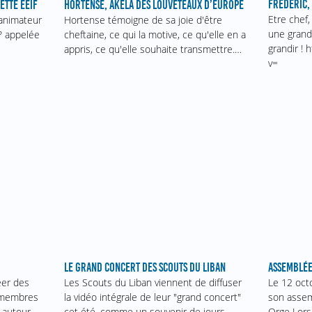
FRÉDÉRIC,
ETTE EEIF
HORTENSE, AKELA DES LOUVETEAUX D’EUROPE
Etre chef,
 animateur
Hortense témoigne de sa joie d'être
une grande
? appelée
cheftaine, ce qui la motive, ce qu'elle en a
grandir !
appris, ce qu'elle souhaite transmettre.…
v=
ASSEMBLÉE
LE GRAND CONCERT DES SCOUTS DU LIBAN
Le 12 oct
éer des
Les Scouts du Liban viennent de diffuser
son assem
s membres
la vidéo intégrale de leur "grand concert"
Orge Lors
 autour
cet été, comme un souvenir de jours…