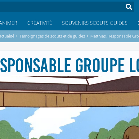
ANIMER
CRÉATIVITÉ
SOUVENIRS SCOUTS GUIDES
actualité
>
Témoignages de scouts et de guides
>
Matthias, Responsable Gro
ESPONSABLE GROUPE LO