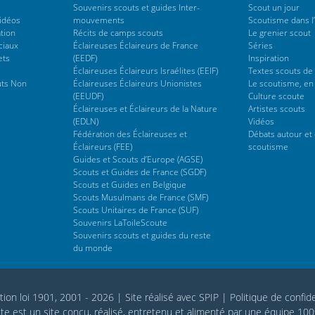
Souvenirs scouts et guides Inter-
Scout un jour
vidéos
mouvements
Scoutisme dans l’
tion
Récits de camps scouts
Le grenier scout
ciaux
Éclaireuses Éclaireurs de France
Séries
ets
(EEDF)
Inspiration
Éclaireuses Éclaireurs Israélites (EEIF)
Textes scouts de
uts Non
Éclaireuses Éclaireurs Unionistes
Le scoutisme, en
(EEUDF)
Culture scoute
Éclaireuses et Éclaireurs de la Nature
Artistes scouts
(EDLN)
Vidéos
Fédération des Éclaireuses et
Débats autour et 
Éclaireurs (FEE)
scoutisme
Guides et Scouts d’Europe (AGSE)
Scouts et Guides de France (SGDF)
Scouts et Guides en Belgique
Scouts Musulmans de France (SMF)
Scouts Unitaires de France (SUF)
Souvenirs LaToileScoute
Souvenirs scouts et guides du reste
du monde
tion loi 1901, 2001 - 2026
|
Site réalisé avec SPIP
|
Politique de confide
te est un site conçu, réalisé, entretenu et alimenté par une équipe 10