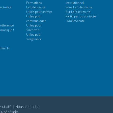
Formations
Institutionnel
actualité
LaToileScoute
Sous LaToileScoute
Utiles pour animer
Sur LaToileScoute
Utiles pour
Participer ou contacter
communiquer
LaToileScoute
 référence
Utiles pour
 musique !
s’informer
Utiles pour
s’organiser
dans le
ntialité
|
Nous contacter
0% bénévole.