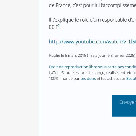
de France, c’est pour lui l’accomplisse
Il t’explique le rôle d’un responsable d’
?
EEIF
.
http://www.youtube.com/watch?v=Ll
Publié le
5 mars 2015
(mis à jour le
8 février 2025
)
Droit de reproduction libre sous certaines condi
LaToileScoute est un site conçu, réalisé, entret
100% financé par
tes dons
et tes achats sur
Scou
Envoyer