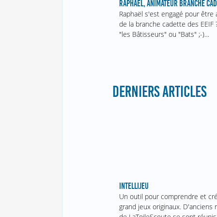
RAPHAËL, ANIMATEUR BRANCHE CAD
Raphaël s'est engagé pour être
de la branche cadette des EEIF 
"les Bâtisseurs" ou "Bats" ;-)…
DERNIERS ARTICLES
INTELLIJEU
Un outil pour comprendre et cr
grand jeux originaux. D'ancien
de LaToileScoute se sont réunis