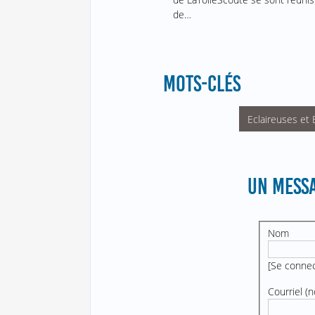
de…
MOTS-CLÉS
Eclaireuses et 
UN MESSA
Nom
[
Se conne
Courriel (n