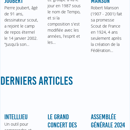
JOUBERT
MANSON
jour en 1987 sous
Pierre Joubert, âgé
Robert Manson
le nom de Tempo,
de 91 ans,
(1907 - 2001) fait
et si la
dessinateur scout,
sa promesse
composition s'est
a rejoint le camp
Scout de France
modifiée avec les
de repos éternel
en 1924, 4 ans
années, l'esprit et
le 14 janvier 2002.
seulement après
les…
"Jusqu'à son…
la création de la
Fédération…
DERNIERS ARTICLES
INTELLIJEU
LE GRAND
ASSEMBLÉE
Un outil pour
CONCERT DES
GÉNÉRALE 2024