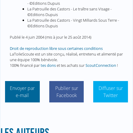
- ©Editions Dupuis
La Patrouille des Castors - Le traître sans Visage -
©Editions Dupuis
La Patrouille des Castors - Vingt Milliards Sous Terre -
©Editions Dupuis
Publié le
4 juin 2004
(mis à jour le
25 août 2014
)
Droit de reproduction libre sous certaines conditions
LaToileScoute est un site conçu, réalisé, entretenu et alimenté par
une équipe 100% bénévole.
100% financé par
tes dons
et tes achats sur
ScoutConnection
!
Envoyer par
Publier sur
Diffuser sur
e-mail
Facebook
Twitter
LES AUTEURS