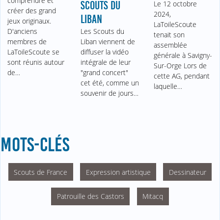
comprendre et
SCOUTS DU
Le 12 octobre
créer des grand
2024,
LIBAN
jeux originaux.
LaToileScoute
D'anciens
Les Scouts du
tenait son
membres de
Liban viennent de
assemblée
LaToileScoute se
diffuser la vidéo
générale à Savigny-
sont réunis autour
intégrale de leur
Sur-Orge Lors de
de…
"grand concert"
cette AG, pendant
cet été, comme un
laquelle…
souvenir de jours…
MOTS-CLÉS
Scouts de France
Expression artistique
Dessinateur
Patrouille des Castors
Mitacq