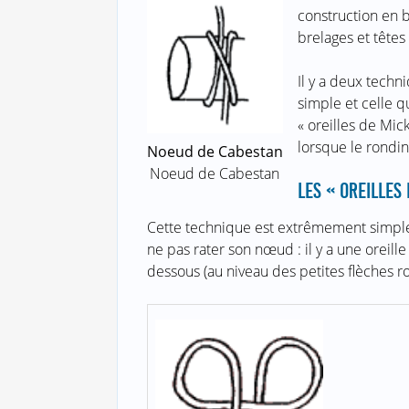
construction en b
brelages et têtes
Il y a deux tech
simple et celle q
« oreilles de Mi
lorsque le rondin
Noeud de Cabestan
Noeud de Cabestan
LES « OREILLES
Cette technique est extrêmement simple
ne pas rater son nœud : il y a une oreill
dessous (au niveau des petites flèches r