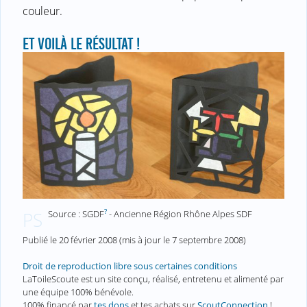
couleur.
ET VOILÀ LE RÉSULTAT !
?
Source : SGDF
- Ancienne Région Rhône Alpes SDF
PS
Publié le
20 février 2008
(mis à jour le
7 septembre 2008
)
Droit de reproduction libre sous certaines conditions
LaToileScoute est un site conçu, réalisé, entretenu et alimenté par
une équipe 100% bénévole.
100% financé par
tes dons
et tes achats sur
ScoutConnection
!