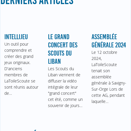
DERNIERS ARTICLES
INTELLIJEU
LE GRAND
ASSEMBLÉE
Un outil pour
CONCERT DES
GÉNÉRALE 2024
comprendre et
SCOUTS DU
Le 12 octobre
créer des grand
2024,
LIBAN
jeux originaux.
LaToileScoute
D'anciens
Les Scouts du
tenait son
membres de
Liban viennent de
assemblée
LaToileScoute se
diffuser la vidéo
générale à Savigny-
sont réunis autour
intégrale de leur
Sur-Orge Lors de
de…
"grand concert"
cette AG, pendant
cet été, comme un
laquelle…
souvenir de jours…