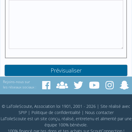
Rejoins-nous sur
les réseaux sociaux :
© LaToileScoute, Association loi 1901, 2001 - 2026
|
Site réalisé avec
SPIP
|
Politique de confidentialité
|
Nous contacter
LaToileScoute est un site conçu, réalisé, entretenu et alimenté par une
équipe 100% bénévole.
100% financé par
tes dons
et tes achats sur
ScoutConnection
!