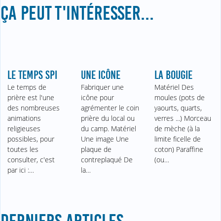
ÇA PEUT T'INTÉRESSER...
LE TEMPS SPI
UNE ICÔNE
LA BOUGIE
Le temps de
Fabriquer une
Matériel Des
prière est l'une
icône pour
moules (pots de
des nombreuses
agrémenter le coin
yaourts, quarts,
animations
prière du local ou
verres ...) Morceau
religieuses
du camp. Matériel
de mèche (à la
possibles, pour
Une image Une
limite ficelle de
toutes les
plaque de
coton) Paraffine
consulter, c'est
contreplaqué De
(ou…
par ici :…
la…