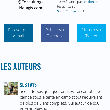
@Consulting -
100% financé par
tes dons
et
tes achats sur
Netagis.com
ScoutConnection
!
Envoyer par
Publier sur
Diffuser sur
e-mail
Facebook
Twitter
LES AUTEURS
SEB FAYS
Scout depuis quelques années, j'ai compté avoir
campé sous la tente en camp scout l'équivalent
de plus de 2 ans complets. Oui autour de 850
nuits au dernier…