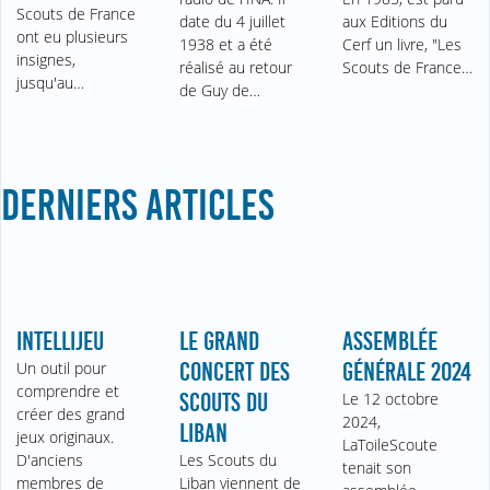
Scouts de France
date du 4 juillet
aux Editions du
ont eu plusieurs
1938 et a été
Cerf un livre, "Les
insignes,
réalisé au retour
Scouts de France…
jusqu'au…
de Guy de…
DERNIERS ARTICLES
INTELLIJEU
LE GRAND
ASSEMBLÉE
Un outil pour
CONCERT DES
GÉNÉRALE 2024
comprendre et
SCOUTS DU
Le 12 octobre
créer des grand
2024,
LIBAN
jeux originaux.
LaToileScoute
D'anciens
Les Scouts du
tenait son
membres de
Liban viennent de