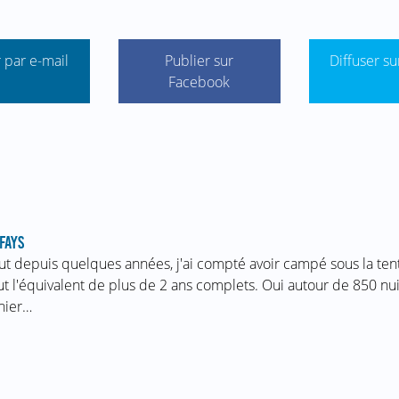
 par e-mail
Publier sur
Diffuser su
Facebook
FAYS
ut depuis quelques années, j'ai compté avoir campé sous la te
ut l'équivalent de plus de 2 ans complets. Oui autour de 850 nui
nier…