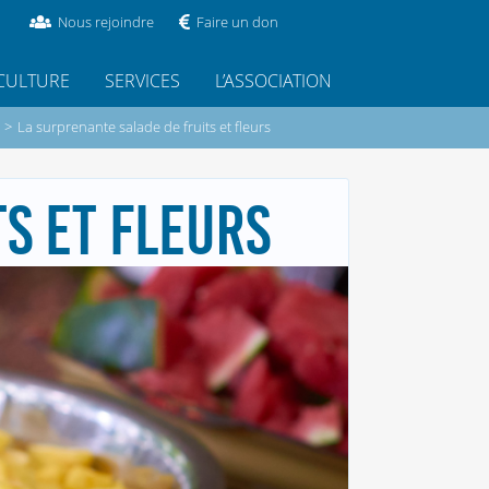
Nous rejoindre
Faire un don
CULTURE
SERVICES
L’ASSOCIATION
>
La surprenante salade de fruits et fleurs
S ET FLEURS