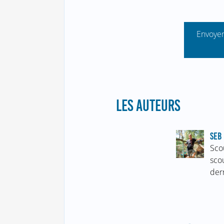
Envoyer
LES AUTEURS
SEB 
Sco
sco
der