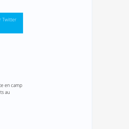
r Twitter
nte en camp
ts au