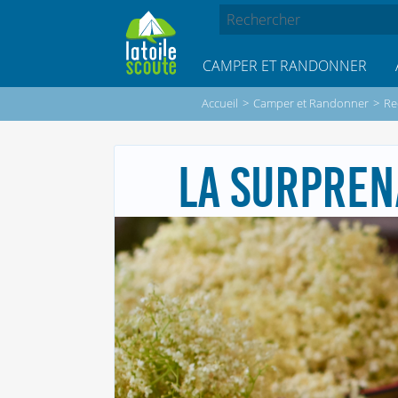
CAMPER ET RANDONNER
Accueil
>
Camper et Randonner
>
Re
LA SURPREN