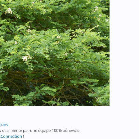
tions
enu et alimenté par une équipe 100% bénévole.
tConnection
!