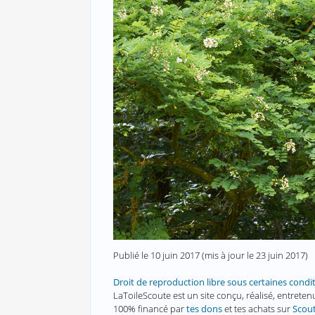
Publié le
10 juin 2017
(mis à jour le
23 juin 2017
)
Droit de reproduction libre sous certaines condi
LaToileScoute est un site conçu, réalisé, entret
100% financé par
tes dons
et tes achats sur
Scou