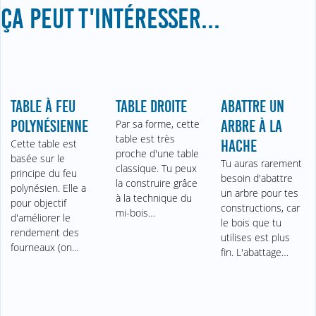
ÇA PEUT T'INTÉRESSER...
TABLE À FEU
TABLE DROITE
ABATTRE UN
POLYNÉSIENNE
Par sa forme, cette
ARBRE À LA
table est très
Cette table est
HACHE
proche d'une table
basée sur le
Tu auras rarement
classique. Tu peux
principe du feu
besoin d'abattre
la construire grâce
polynésien. Elle a
un arbre pour tes
à la technique du
pour objectif
constructions, car
mi-bois…
d'améliorer le
le bois que tu
rendement des
utilises est plus
fourneaux (on…
fin. L'abattage…