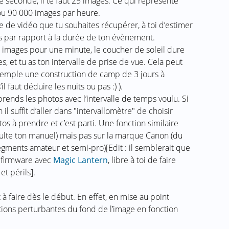
ne seconde, il te faut 25 images. Ce qui représente
u 90 000 images par heure.
e de vidéo que tu souhaites récupérer, à toi d’estimer
 par rapport à la durée de ton évènement.
 images pour une minute, le coucher de soleil dure
s, et tu as ton intervalle de prise de vue. Cela peut
xemple une construction de camp de 3 jours à
l faut déduire les nuits ou pas :) ).
 prends les photos avec l’intervalle de temps voulu. Si
il suffit d’aller dans "intervallomètre" de choisir
tos à prendre et c’est parti. Une fonction similaire
sulte ton manuel) mais pas sur la marque Canon (du
gments amateur et semi-pro)[Edit : il semblerait que
e firmware avec
Magic Lantern
, libre à toi de faire
et périls].
 à faire dès le début. En effet, en mise au point
ations perturbantes du fond de l’image en fonction