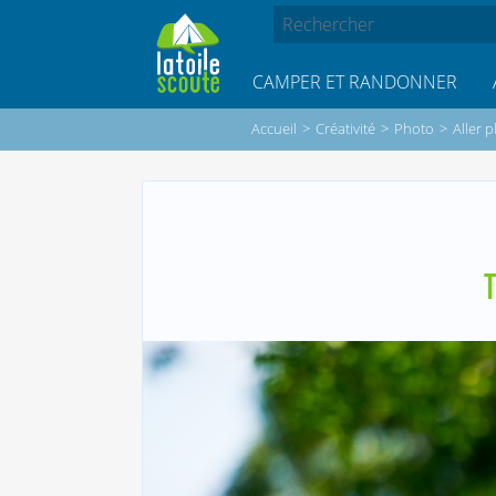
CAMPER ET RANDONNER
Accueil
>
Créativité
>
Photo
>
Aller 