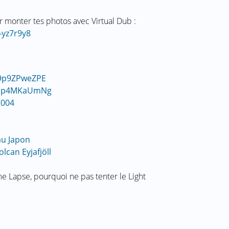
r monter tes photos avec Virtual Dub :
-yz7r9y8
h9p9ZPweZPE
=4cp4MKaUmNg
7004
au Japon
lcan Eyjafjöll
me Lapse, pourquoi ne pas tenter le Light