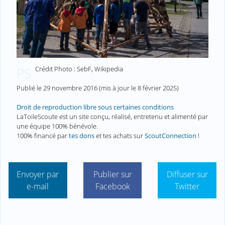
Crédit Photo : SebF, Wikipedia
PS
Publié le
29 novembre 2016
(mis à jour le
8 février 2025
)
Droit de reproduction libre sous certaines conditions
LaToileScoute est un site conçu, réalisé, entretenu et alimenté par
une équipe 100% bénévole.
100% financé par
tes dons
et tes achats sur
ScoutConnection
!
Envoyer par
Publier sur
Diffuser sur
e-mail
Facebook
Twitter