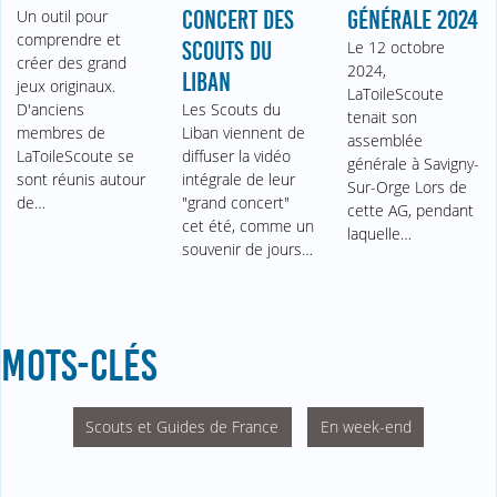
Un outil pour
CONCERT DES
GÉNÉRALE 2024
comprendre et
SCOUTS DU
Le 12 octobre
créer des grand
2024,
LIBAN
jeux originaux.
LaToileScoute
D'anciens
Les Scouts du
tenait son
membres de
Liban viennent de
assemblée
LaToileScoute se
diffuser la vidéo
générale à Savigny-
sont réunis autour
intégrale de leur
Sur-Orge Lors de
de…
"grand concert"
cette AG, pendant
cet été, comme un
laquelle…
souvenir de jours…
MOTS-CLÉS
Scouts et Guides de France
En week-end