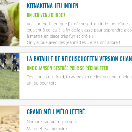
KitnaKitna Jeu Indien
Un jeu venu d’Inde !
Voici un petit jeu que j’ai découvert en Inde lors d’une 
jouaient à ce jeu à la fin de la classe pour apprendre à c
à mettre en place très fun et drôle !
On y a joué avec des Jeannettes .. elles ont adoré !
La bataille de Reichschoffen version cha
Une chanson gestuée pour se réchauffer
Tes jeunes ont froid, tu as besoin de les occuper quelque
un jeu pour toi :
Grand Méli-Mélo Lettré
Nombre : autant qu’on veut.
Matériel : sa mémoire.