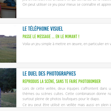
On peut utiliser ce jeu pour mieux se connaître et appr
Le téléphone visuel
Passe le message ... en le mimant !
Voila un jeu simple à mettre en œuvre, en particulier en
Le duel des photographes
Reproduis la scène, sans te faire photobomber
Lors de cette veillée, deux équipes s’affrontent dans
thèmes ou scènes cultes. Cette combinaison donne nais
surtout pleine de photos loufoques pour le diapo.
Ce jeu peut être utilisé en veillée mais aussi en plein
après-midi pluvieux dans son local !