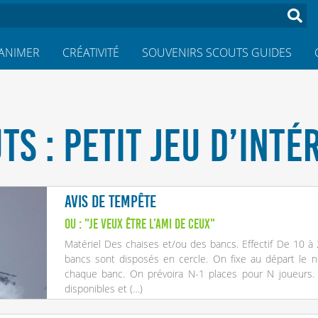
ANIMER
CRÉATIVITÉ
SOUVENIRS SCOUTS GUIDES
TS : PETIT JEU D’INTÉ
Avis de tempête
ou : "je veux être l’ami de ceux"
Matériel Des chaises et/ou des bancs. Effectif De 10 à
bancs sont disposés en cercle. On fixe au départ le n
chaque banc. On prévoira N-1 places pour N joueurs. 
disponibles et (…)