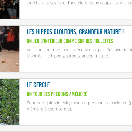
jeu/chant tu vas faire d’une pierre deux coups : avoir ch
Les hippos gloutons, grandeur nature !
Un jeu d’intérieur comme sur des roulettes
Voici un jeu que nous découvrons par l’Instagram
Montréal : le hippo glouton, grandeur nature.
Le Cercle
Un tour des prénoms amélioré
Pour une quinzaine/vingtaine de personnes maximum (pl
mémoire à court terme).