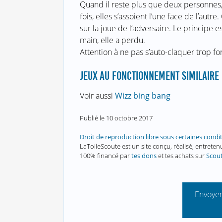
Quand il reste plus que deux personnes,
fois, elles s’assoient l’une face de l’aut
sur la joue de l’adversaire. Le princip
main, elle a perdu.
Attention à ne pas s’auto-claquer trop fort
JEUX AU FONCTIONNEMENT SIMILAIRE
Voir aussi
Wizz bing bang
Publié le
10 octobre 2017
Droit de reproduction libre sous certaines condi
LaToileScoute est un site conçu, réalisé, entret
100% financé par
tes dons
et tes achats sur
Scou
Envoyer