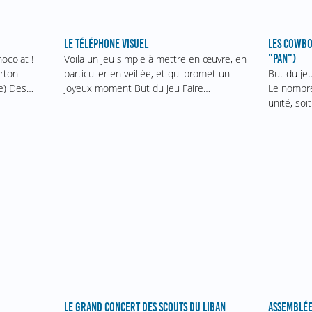
LES COWBO
LE TÉLÉPHONE VISUEL
"PAN")
ocolat !
Voila un jeu simple à mettre en œuvre, en
But du jeu
arton
particulier en veillée, et qui promet un
Le nombre
le) Des…
joyeux moment But du jeu Faire…
unité, soi
ASSEMBLÉE
LE GRAND CONCERT DES SCOUTS DU LIBAN