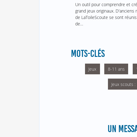
Un outil pour comprendre et cr
grand jeux originaux. D'ancien
de LaToileScoute se sont réunis
de…
MOTS-CLÉS
Jeux
8-11 ans
Jeux scouts :
UN MESSA