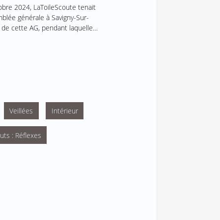
obre 2024, LaToileScoute tenait
blée générale à Savigny-Sur-
 de cette AG, pendant laquelle…
Veillées
Intérieur
uts : Réflexes