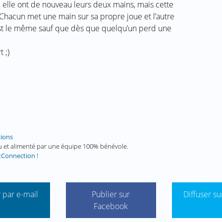
 elle ont de nouveau leurs deux mains, mais cette
re. Chacun met une main sur sa propre joue et l’autre
e est le même sauf que dès que quelqu’un perd une
 ;)
tions
enu et alimenté par une équipe 100% bénévole.
tConnection
!
 par e-mail
Publier sur
Diffuser su
Facebook