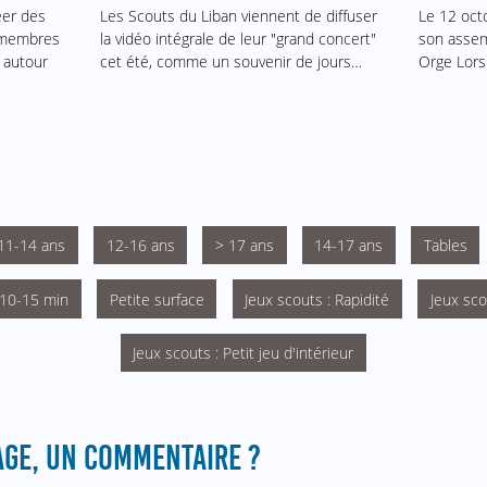
Le 12 oct
éer des
Les Scouts du Liban viennent de diffuser
son assem
s membres
la vidéo intégrale de leur "grand concert"
Orge Lors
 autour
cet été, comme un souvenir de jours…
11-14 ans
12-16 ans
> 17 ans
14-17 ans
Tables
 10-15 min
Petite surface
Jeux scouts : Rapidité
Jeux sco
Jeux scouts : Petit jeu d'intérieur
GE, UN COMMENTAIRE ?