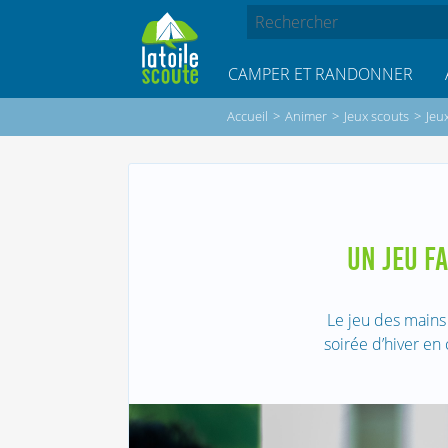
CAMPER ET RANDONNER
Accueil
>
Animer
>
Jeux scouts
>
Jeu
UN JEU FA
Le jeu des mains 
soirée d’hiver en 