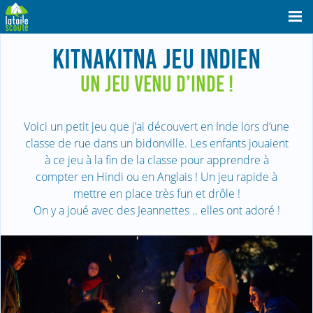
KITNAKITNA JEU INDIEN
UN JEU VENU D’INDE !
Voici un petit jeu que j’ai découvert en Inde lors d’une
classe de rue dans un bidonville. Les enfants jouaient
à ce jeu à la fin de la classe pour apprendre à
compter en Hindi ou en Anglais ! Un jeu rapide à
mettre en place très fun et drôle !
On y a joué avec des Jeannettes .. elles ont adoré !