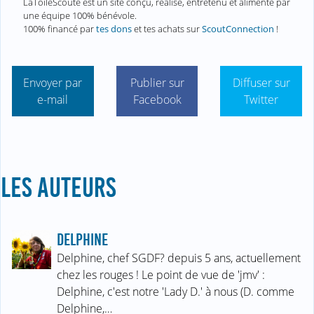
LaToileScoute est un site conçu, réalisé, entretenu et alimenté par
une équipe 100% bénévole.
100% financé par
tes dons
et tes achats sur
ScoutConnection
!
Envoyer par
Publier sur
Diffuser sur
e-mail
Facebook
Twitter
LES AUTEURS
DELPHINE
Delphine, chef SGDF? depuis 5 ans, actuellement
chez les rouges ! Le point de vue de 'jmv' :
Delphine, c'est notre 'Lady D.' à nous (D. comme
Delphine,…