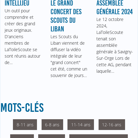
INTELLIJEU
LE GRAND
ASSEMBLÉE
Un outil pour
CONCERT DES
GÉNÉRALE 2024
comprendre et
SCOUTS DU
Le 12 octobre
créer des grand
2024,
LIBAN
jeux originaux.
LaToileScoute
D'anciens
Les Scouts du
tenait son
membres de
Liban viennent de
assemblée
LaToileScoute se
diffuser la vidéo
générale à Savigny-
sont réunis autour
intégrale de leur
Sur-Orge Lors de
de…
"grand concert"
cette AG, pendant
cet été, comme un
laquelle…
souvenir de jours…
MOTS-CLÉS
8-11 ans
6-8 ans
11-14 ans
12-16 ans