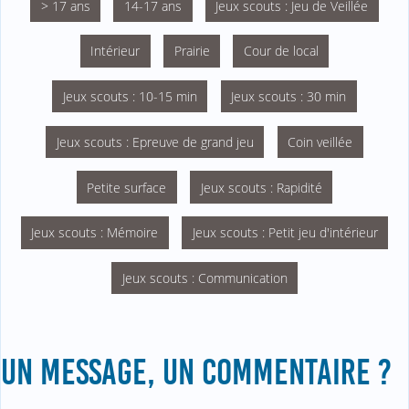
> 17 ans
14-17 ans
Jeux scouts : Jeu de Veillée
Intérieur
Prairie
Cour de local
Jeux scouts : 10-15 min
Jeux scouts : 30 min
Jeux scouts : Epreuve de grand jeu
Coin veillée
Petite surface
Jeux scouts : Rapidité
Jeux scouts : Mémoire
Jeux scouts : Petit jeu d'intérieur
Jeux scouts : Communication
UN MESSAGE, UN COMMENTAIRE ?