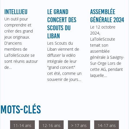
INTELLIJEU
LE GRAND
ASSEMBLÉE
Un outil pour
CONCERT DES
GÉNÉRALE 2024
comprendre et
SCOUTS DU
Le 12 octobre
créer des grand
2024,
LIBAN
jeux originaux.
LaToileScoute
D'anciens
Les Scouts du
tenait son
membres de
Liban viennent de
assemblée
LaToileScoute se
diffuser la vidéo
générale à Savigny-
sont réunis autour
intégrale de leur
Sur-Orge Lors de
de…
"grand concert"
cette AG, pendant
cet été, comme un
laquelle…
souvenir de jours…
MOTS-CLÉS
11-14 ans
12-16 ans
> 17 ans
14-17 ans