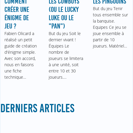
COMMENT
LES COWBOYS
LES PINGOUINS
CRÉER UNE
(OU LE LUCKY
But du jeu Tenir
tous ensemble sur
ÉNIGME DE
LUKE OU LE
la banquise.
JEU ?
"PAN")
Equipes Ce jeu se
Fabien Olicard a
But du jeu Soit le
joue ensemble à
réalisé un petit
dernier vivant !
partir de 10
guide de création
Équipes Le
joueurs. Matériel…
d'énigme simple.
nombre de
Avec son accord,
joueurs se limitera
nous en faisons
à une unité, soit
une fiche
entre 10 et 30
technique…
joueurs.…
DERNIERS ARTICLES