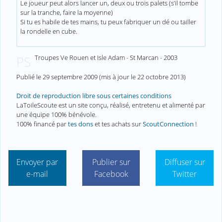
Le joueur peut alors lancer un, deux ou trois palets (s’il tombe
sur la tranche, faire la moyenne)
Si tu es habile de tes mains, tu peux fabriquer un dé ou tailler
la rondelle en cube.
Troupes Ve Rouen et Isle Adam - St Marcan - 2003
PS
Publié le
29 septembre 2009
(mis à jour le
22 octobre 2013
)
Droit de reproduction libre sous certaines conditions
LaToileScoute est un site conçu, réalisé, entretenu et alimenté par
une équipe 100% bénévole.
100% financé par
tes dons
et tes achats sur
ScoutConnection
!
Envoyer par
Publier sur
Diffuser sur
e-mail
Facebook
Twitter