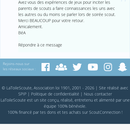
Avez vous des expériences de jeux pour inciter les
parents de scouts a faire connaissances les uns avec
les autres ou du moins se parler lors de soirée scout.
Merci BEAUCOUP pour votre retour.
Amicalement.
BéA
Répondre à ce message
Rejoins-nous sur
les réseaux sociaux :
© LaToileScoute, Association loi 1901, 2001 - 2026
|
Site réalisé avec
SPIP
|
Politique de confidentialité
|
Nous contacter
LaToileScoute est un site conçu, réalisé, entretenu et alimenté par une
équipe 100% bénévole.
100% financé par
tes dons
et tes achats sur
ScoutConnection
!