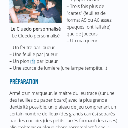
–
Trois fois plus de
"cartes" (feuilles de
format A5 ou A6 assez
opaques font l’affaire)
Le Cluedo personnalisé
que de joueurs
Le Cluedo personnalisé
–
Un marqueur
–
Un feutre par joueur
–
Une feuille par joueur
–
Un pion
par joueur
[
1
]
–
Une source de lumière (une lampe tempête...)
PRÉPARATION
Armé d’un marqueur, le maitre du jeu trace (sur une
des feuilles du paper board) avec la plus grande
dextérité possible, un plateau de jeu comprenant un
certain nombre de lieux (des grands carrés) séparés
par des couloirs (des petits carrés formant des cases)
afin d’obtenir quelque chose ressemblant à ceci :