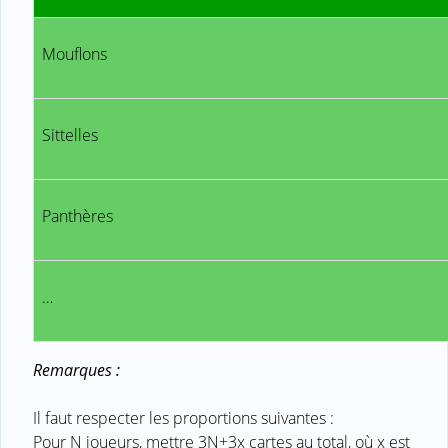
Mouflons
Sittelles
Panthères
…
Remarques :
Il faut respecter les proportions suivantes :
Pour N joueurs, mettre 3N+3x cartes au total, où x est