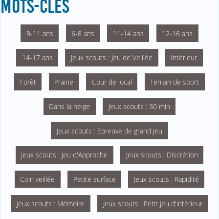
MOTS-CLÉS
8-11 ans
6-8 ans
11-14 ans
12-16 ans
14-17 ans
Jeux scouts : Jeu de Veillée
Intérieur
Forêt
Prairie
Cour de local
Terrain de sport
Dans la neige
Jeux scouts : 30 min
Jeux scouts : Epreuve de grand jeu
Jeux scouts : Jeu d'Approche
Jeux scouts : Discrétion
Coin veillée
Petite surface
Jeux scouts : Rapidité
Jeux scouts : Mémoire
Jeux scouts : Petit jeu d'intérieur