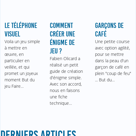
LE TÉLÉPHONE
COMMENT
GARÇONS DE
VISUEL
CRÉER UNE
CAFÉ
Voila un jeu simple
ÉNIGME DE
Une petite course
à mettre en
avec option agilité,
JEU ?
œuvre, en
pour se mettre
Fabien Olicard a
particulier en
dans la peau d'un
réalisé un petit
veillée, et qui
garçon de café en
guide de création
promet un joyeux
plein "coup de feu"
d'énigme simple.
moment But du
... But du…
Avec son accord,
jeu Faire…
nous en faisons
une fiche
technique…
DERNIERS ARTICLES