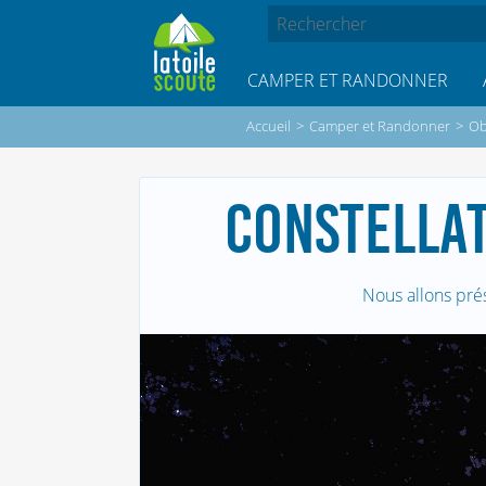
CAMPER ET RANDONNER
Accueil
>
Camper et Randonner
>
Ob
CONSTELLAT
Nous allons pré