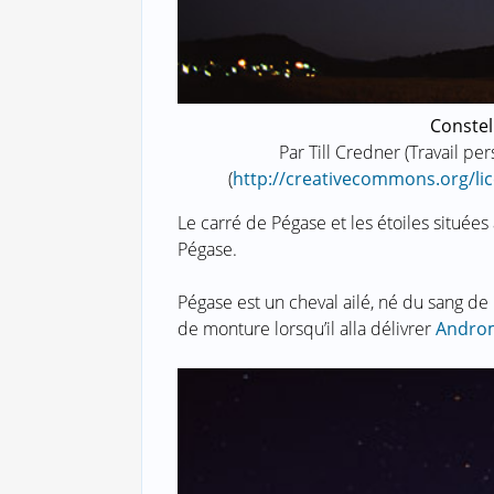
Constel
Par Till Credner (Travail pe
(
http://creativecommons.org/lic
Le carré de Pégase et les étoiles situées
Pégase.
Pégase est un cheval ailé, né du sang de
de monture lorsqu’il alla délivrer
Andro