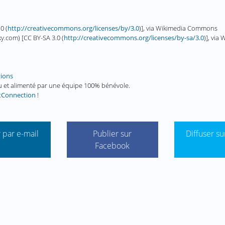
0 (
http://creativecommons.org/licenses/by/3.0
)], via Wikimedia Commons
ky.com) [CC BY-SA 3.0 (
http://creativecommons.org/licenses/by-sa/3.0
)], vi
tions
enu et alimenté par une équipe 100% bénévole.
tConnection
!
 par e-mail
Publier sur
Diffuser su
Facebook