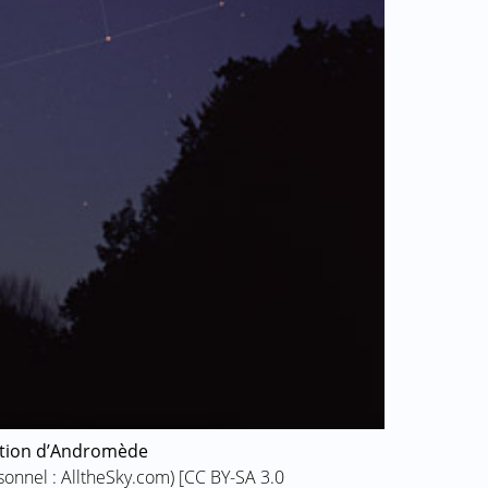
ation d’Andromède
rsonnel : AlltheSky.com) [CC BY-SA 3.0