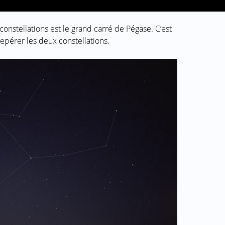
onstellations est le grand carré de Pégase. C’est
 repérer les deux constellations.