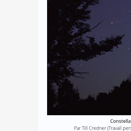
Constell
Par Till Credner (Travail pe