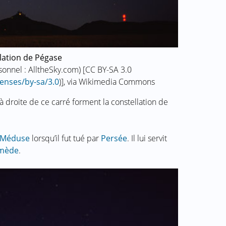
lation de Pégase
rsonnel : AlltheSky.com) [CC BY-SA 3.0
enses/by-sa/3.0
)], via Wikimedia Commons
 à droite de ce carré forment la constellation de
Méduse
lorsqu’il fut tué par
Persée
. Il lui servit
mède
.