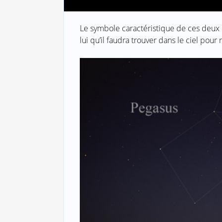
Le symbole caractéristique de ces deux c
lui qu’il faudra trouver dans le ciel pour