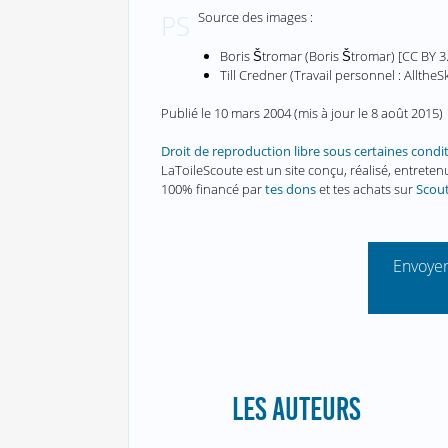
Source des images :
PS
Boris Štromar (Boris Štromar) [CC BY 3.
Till Credner (Travail personnel : AlltheS
Publié le
10 mars 2004
(mis à jour le
8 août 2015
)
Droit de reproduction libre sous certaines condi
LaToileScoute est un site conçu, réalisé, entret
100% financé par
tes dons
et tes achats sur
Scou
Envoyer
LES AUTEURS