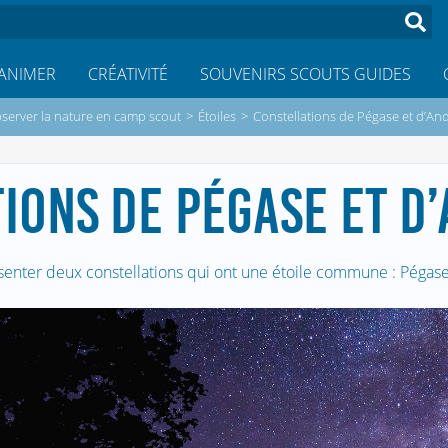
ANIMER
CRÉATIVITÉ
SOUVENIRS SCOUTS GUIDES
server la nature en camp scout
>
Étoiles
>
Constellations de Pégase et d’A
IONS DE PÉGASE ET 
senter deux constellations qui ont une étoile commune : Péga