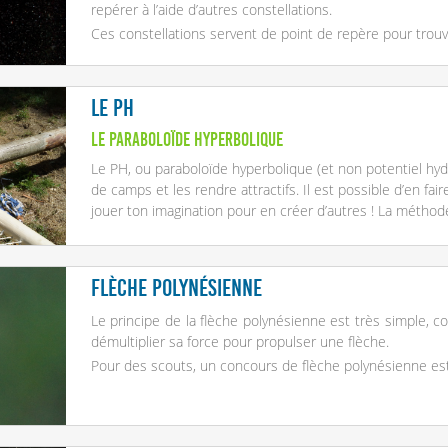
repérer à l’aide d’autres constellations.
Ces constellations servent de point de repère pour trou
Le PH
Le paraboloïde hyperbolique
Le PH, ou paraboloïde hyperbolique (et non potentiel hyd
de camps et les rendre attractifs. Il est possible d’en fai
jouer ton imagination pour en créer d’autres ! La métho
Flèche polynésienne
Le principe de la flèche polynésienne est très simple, c
démultiplier sa force pour propulser une flèche.
Pour des scouts, un concours de flèche polynésienne es