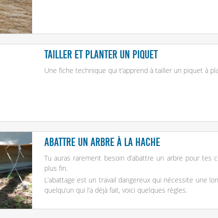
Tailler et planter un piquet
Une fiche technique qui t’apprend à tailler un piquet à pla
Abattre un arbre à la hache
Tu auras rarement besoin d’abattre un arbre pour tes co
plus fin.
L’abattage est un travail dangereux qui nécessite une lon
quelqu’un qui l’a déjà fait, voici quelques règles.