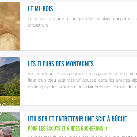
Le mi-bois
Le mi-bois est une technique d’assemblage qui permet 
encastrant.
Les fleurs des montagnes
Voici quelques fleurs courantes des prairies de nos mon
fleur d’un bleu azur très vif pousse dans les prairies a
étoile égaye les prairies et les clairières dès le mois de
Utiliser et entretenir une scie à bûche
Pour les scouts et guides bucherons :)