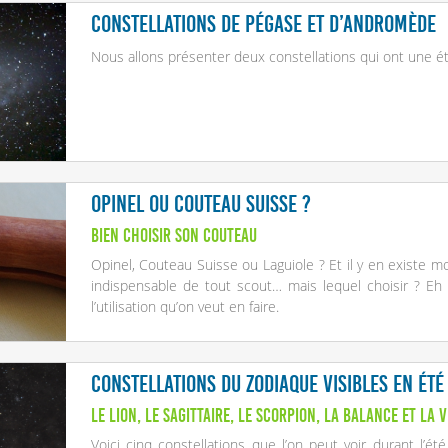
Constellations de Pégase et d’Andromède
Nous allons présenter deux constellations qui ont une 
Opinel ou Couteau Suisse ?
Bien choisir son couteau
Opinel, Couteau Suisse ou Laguiole ? Et il y en existe mo
indispensable de tout scout… mais lequel choisir ? Eh
l’utilisation qu’on veut en faire.
Constellations du zodiaque visibles en été
Le Lion, le Sagittaire, le Scorpion, la Balance et la 
Voici cinq constellations que l’on peut voir durant l’été