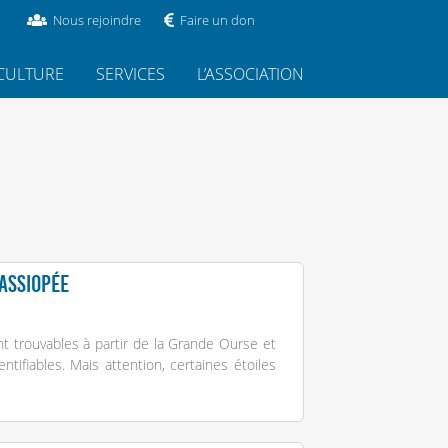
Nous rejoindre
Faire un don
CULTURE
SERVICES
L’ASSOCIATION
assiopée
nt trouvables à partir de la Grande Ourse et
tifiables. Mais attention, certaines étoiles