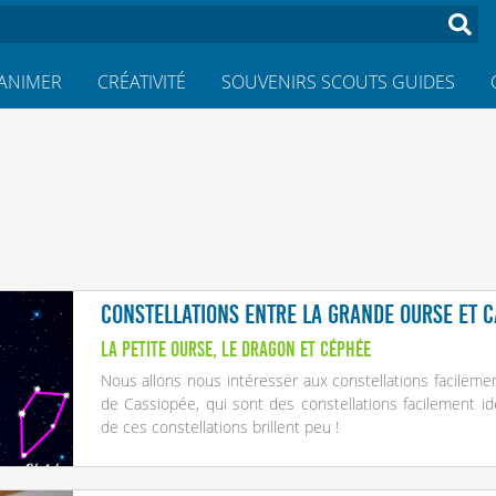
ANIMER
CRÉATIVITÉ
SOUVENIRS SCOUTS GUIDES
Constellations entre la Grande ourse et C
La Petite ourse, le Dragon et Céphée
Nous allons nous intéresser aux constellations facileme
de Cassiopée, qui sont des constellations facilement iden
de ces constellations brillent peu !