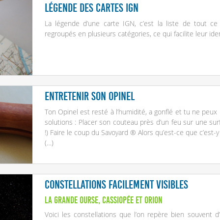
Légende des cartes IGN
La légende d’une carte IGN, c’est la liste de tout c
regroupés en plusieurs catégories, ce qui facilite leur iden
Entretenir son opinel
Ton Opinel est resté à l’humidité, a gonflé et tu ne peux p
solutions : Placer son couteau près d’un feu sur une surf
!) Faire le coup du Savoyard ® Alors qu’est-ce que c’est-y
(…)
Constellations facilement visibles
La Grande ourse, Cassiopée et Orion
Voici les constellations que l’on repère bien souvent d