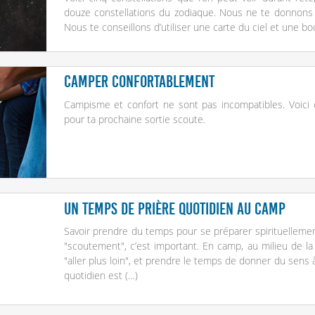
douze constellations du zodiaque. Nous ne te donnons 
Nous te conseillons d’utiliser une carte du ciel et une b
Camper confortablement
Campisme et confort ne sont pas incompatibles. Voic
pour ta prochaine sortie scoute.
Un temps de prière quotidien au camp
Savoir prendre du temps pour se préparer spirituellement
"scoutement", c’est important. En camp, au milieu de l
"aller plus loin", et prendre le temps de donner du sens 
quotidien est (…)