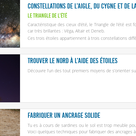
Constellations de l’Aigle, du Cygne et de l
Le Triangle de l’été
Caractéristique des cieux d’été, le Triangle de l’été est 
car très brillantes : Véga, Altaïr et Deneb.
Ces trois étoiles appartiennent à trois constellations différ
Trouver le Nord à l’aide des étoiles
Découvre l’un des tout premiers moyens de s’orienter sur
Fabriquer un ancrage solide
Tu es à cours de sardines ou le sol est trop meuble pour
Voici quelques techniques pour fabriquer des ancrages à