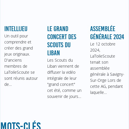
INTELLIJEU
LE GRAND
ASSEMBLÉE
Un outil pour
CONCERT DES
GÉNÉRALE 2024
comprendre et
SCOUTS DU
Le 12 octobre
créer des grand
2024,
LIBAN
jeux originaux.
LaToileScoute
D'anciens
Les Scouts du
tenait son
membres de
Liban viennent de
assemblée
LaToileScoute se
diffuser la vidéo
générale à Savigny-
sont réunis autour
intégrale de leur
Sur-Orge Lors de
de…
"grand concert"
cette AG, pendant
cet été, comme un
laquelle…
souvenir de jours…
MOTS-CLÉS