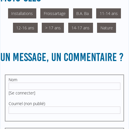
Installations
Froissartage
B.A. Ba
11-14 ans
12-16 ans
> 17 ans
14-17 ans
Nature
UN MESSAGE, UN COMMENTAIRE ?
Nom
[
Se connecter
]
Courriel (non publié)