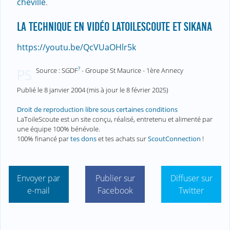
cheville
.
LA TECHNIQUE EN VIDÉO LATOILESCOUTE ET SIKANA
https://youtu.be/QcVUaOHlr5k
?
Source : SGDF
- Groupe St Maurice - 1ère Annecy
PS
Publié le
8 janvier 2004
(mis à jour le
8 février 2025
)
Droit de reproduction libre sous certaines conditions
LaToileScoute est un site conçu, réalisé, entretenu et alimenté par
une équipe 100% bénévole.
100% financé par
tes dons
et tes achats sur
ScoutConnection
!
Envoyer par
Publier sur
Diffuser sur
e-mail
Facebook
Twitter