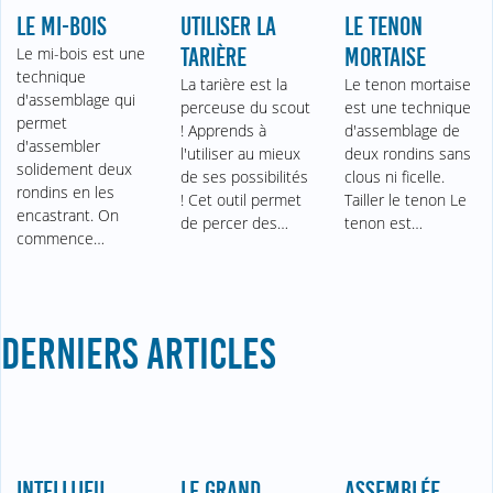
LE MI-BOIS
UTILISER LA
LE TENON
Le mi-bois est une
TARIÈRE
MORTAISE
technique
La tarière est la
Le tenon mortaise
d'assemblage qui
perceuse du scout
est une technique
permet
! Apprends à
d'assemblage de
d'assembler
l'utiliser au mieux
deux rondins sans
solidement deux
de ses possibilités
clous ni ficelle.
rondins en les
! Cet outil permet
Tailler le tenon Le
encastrant. On
de percer des…
tenon est…
commence…
DERNIERS ARTICLES
INTELLIJEU
LE GRAND
ASSEMBLÉE