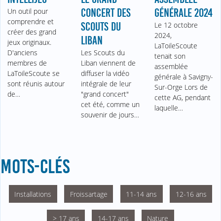
Un outil pour
CONCERT DES
GÉNÉRALE 2024
comprendre et
SCOUTS DU
Le 12 octobre
créer des grand
2024,
LIBAN
jeux originaux.
LaToileScoute
D'anciens
Les Scouts du
tenait son
membres de
Liban viennent de
assemblée
LaToileScoute se
diffuser la vidéo
générale à Savigny-
sont réunis autour
intégrale de leur
Sur-Orge Lors de
de…
"grand concert"
cette AG, pendant
cet été, comme un
laquelle…
souvenir de jours…
MOTS-CLÉS
Installations
Froissartage
11-14 ans
12-16 ans
> 17 ans
14-17 ans
Nature