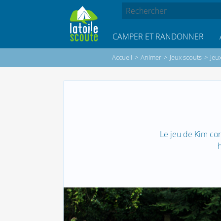
CAMPER ET RANDONNER
Accueil
>
Animer
>
Jeux scouts
>
Jeu
Le jeu de Kim con