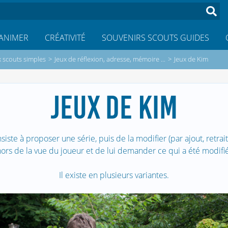
ANIMER
CRÉATIVITÉ
SOUVENIRS SCOUTS GUIDES
x scouts simples
>
Jeux de réflexion, adresse, mémoire ...
>
Jeux de Kim
JEUX DE KIM
siste à proposer une série, puis de la modifier (par ajout, retra
hors de la vue du joueur et de lui demander ce qui a été modifié
Il existe en plusieurs variantes.