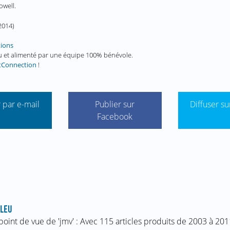
owell.
 2014
)
tions
enu et alimenté par une équipe 100% bénévole.
tConnection
!
 par e-mail
Publier sur
Diffuser su
Facebook
LEU
point de vue de 'jmv' : Avec 115 articles produits de 2003 à 2011