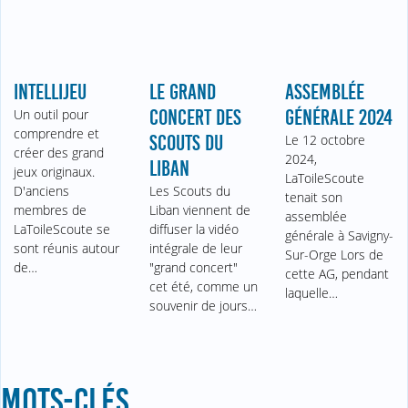
INTELLIJEU
LE GRAND
ASSEMBLÉE
Un outil pour
CONCERT DES
GÉNÉRALE 2024
comprendre et
SCOUTS DU
Le 12 octobre
créer des grand
2024,
LIBAN
jeux originaux.
LaToileScoute
D'anciens
Les Scouts du
tenait son
membres de
Liban viennent de
assemblée
LaToileScoute se
diffuser la vidéo
générale à Savigny-
sont réunis autour
intégrale de leur
Sur-Orge Lors de
de…
"grand concert"
cette AG, pendant
cet été, comme un
laquelle…
souvenir de jours…
MOTS-CLÉS