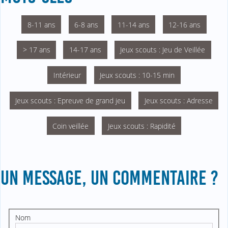
8-11 ans
6-8 ans
11-14 ans
12-16 ans
> 17 ans
14-17 ans
Jeux scouts : Jeu de Veillée
Intérieur
Jeux scouts : 10-15 min
Jeux scouts : Epreuve de grand jeu
Jeux scouts : Adresse
Coin veillée
Jeux scouts : Rapidité
UN MESSAGE, UN COMMENTAIRE ?
Nom