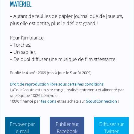
MATÉRIEL
–
Autant de feuilles de papier journal que de joueurs,
plus elle est petite, plus le défi est grand !
Pour l’ambiance,
–
Torches,
–
Un sablier,
–
De quoi diffuser une musique de film stressante
Publié le
4 août 2009
(mis à jour le
5 août 2009
)
Droit de reproduction libre sous certaines conditions
LaToileScoute est un site conçu, réalisé, entretenu et alimenté par
une équipe 100% bénévole.
100% financé par
tes dons
et tes achats sur
ScoutConnection
!
Envoyer par
Publier sur
Diffuser sur
e-mail
Facebook
Twitter