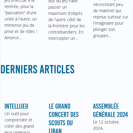
Jeu effectué à la
But du jeu Faire
nécessitant peu
rentrée, pour la
passer un
de matériel qui
"passation" d'une
maximum d'objets
repose surtout sur
unité à l'autre, un
de l'autre côté de
l'imaginaire pour
immense jeu de
la frontière pour les
plonger son
prise et de rôles !
contrebandiers. En
groupes…
Amorce…
intercepter un…
DERNIERS ARTICLES
INTELLIJEU
LE GRAND
ASSEMBLÉE
Un outil pour
CONCERT DES
GÉNÉRALE 2024
comprendre et
SCOUTS DU
Le 12 octobre
créer des grand
2024,
LIBAN
jeux originaux.