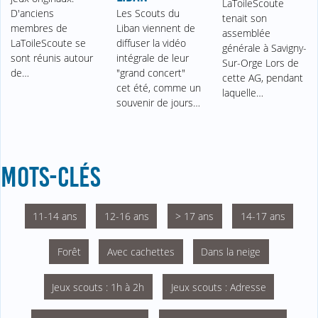
LaToileScoute
D'anciens
Les Scouts du
tenait son
membres de
Liban viennent de
assemblée
LaToileScoute se
diffuser la vidéo
générale à Savigny-
sont réunis autour
intégrale de leur
Sur-Orge Lors de
de…
"grand concert"
cette AG, pendant
cet été, comme un
laquelle…
souvenir de jours…
MOTS-CLÉS
11-14 ans
12-16 ans
> 17 ans
14-17 ans
Forêt
Avec cachettes
Dans la neige
Jeux scouts : 1h à 2h
Jeux scouts : Adresse