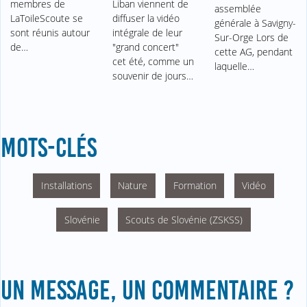
membres de
Liban viennent de
assemblée
LaToileScoute se
diffuser la vidéo
générale à Savigny-
sont réunis autour
intégrale de leur
Sur-Orge Lors de
de…
"grand concert"
cette AG, pendant
cet été, comme un
laquelle…
souvenir de jours…
MOTS-CLÉS
Installations
Nature
Formation
Vidéo
Slovénie
Scouts de Slovénie (ZSKSS)
UN MESSAGE, UN COMMENTAIRE ?