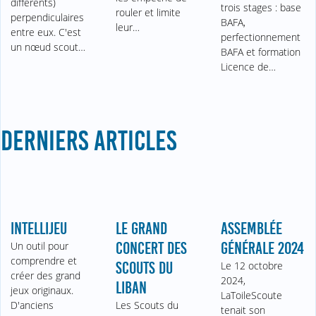
différents)
trois stages : base
rouler et limite
perpendiculaires
BAFA,
leur…
entre eux. C'est
perfectionnement
un nœud scout…
BAFA et formation
Licence de…
DERNIERS ARTICLES
INTELLIJEU
LE GRAND
ASSEMBLÉE
Un outil pour
CONCERT DES
GÉNÉRALE 2024
comprendre et
SCOUTS DU
Le 12 octobre
créer des grand
2024,
LIBAN
jeux originaux.
LaToileScoute
D'anciens
Les Scouts du
tenait son