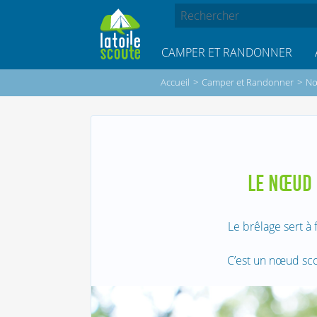
CAMPER ET RANDONNER
Accueil
>
Camper et Randonner
>
N
LE NŒUD 
Le brêlage sert à
C’est un nœud sco