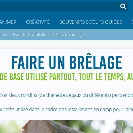
ANIMER
CRÉATIVITÉ
SOUVENIRS SCOUTS GUIDES
œuds
>
Nœuds d’installations
>
Faire un brêlage
FAIRE UN BRÊLAGE
DE BASE UTILISÉ PARTOUT, TOUT LE TEMPS, A
 fixer deux rondins (de diamètres égaux ou différents) perpendic
ut très utilisé dans le cadre des installations en camp pour joi