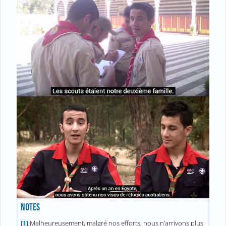
NOTES
Malheureusement, malgré nos efforts, nous n’arrivons plus
[
1
]