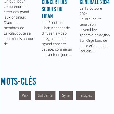
Un outil pour
CONCERT DES
GÉNÉRALE 2024
comprendre et
SCOUTS DU
Le 12 octobre
créer des grand
2024,
LIBAN
jeux originaux.
LaToileScoute
D'anciens
Les Scouts du
tenait son
membres de
Liban viennent de
assemblée
LaToileScoute se
diffuser la vidéo
générale à Savigny-
sont réunis autour
intégrale de leur
Sur-Orge Lors de
de…
"grand concert"
cette AG, pendant
cet été, comme un
laquelle…
souvenir de jours…
MOTS-CLÉS
Paix
Solidarité
Syrie
réfugiés