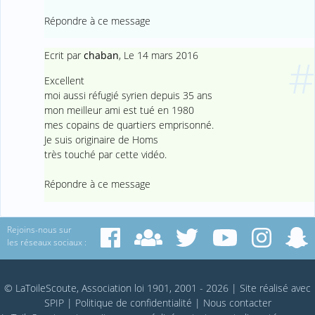
Répondre à ce message
Ecrit par
chaban
,
Le 14 mars 2016
#
Excellent
moi aussi réfugié syrien depuis 35 ans
mon meilleur ami est tué en 1980
mes copains de quartiers emprisonné.
Je suis originaire de Homs
très touché par cette vidéo.
Répondre à ce message
Rejoins-nous sur
les réseaux sociaux :
© LaToileScoute, Association loi 1901, 2001 - 2026
|
Site réalisé avec
SPIP
|
Politique de confidentialité
|
Nous contacter