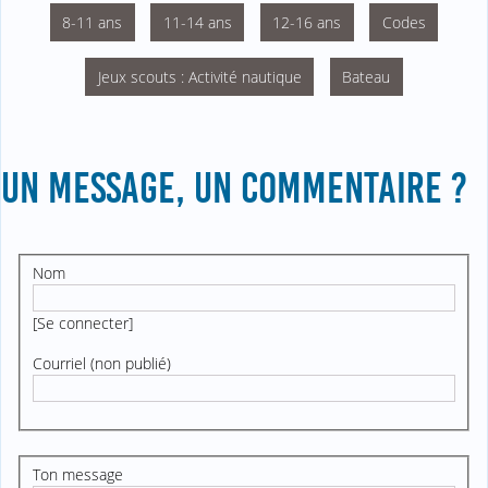
8-11 ans
11-14 ans
12-16 ans
Codes
Jeux scouts : Activité nautique
Bateau
UN MESSAGE, UN COMMENTAIRE ?
Nom
[
Se connecter
]
Courriel (non publié)
Ton message