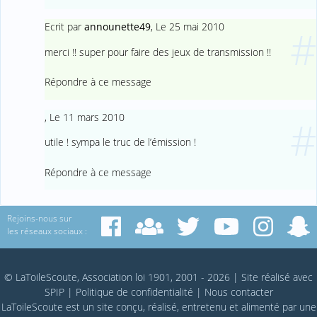
Ecrit par
announette49
,
Le 25 mai 2010
#
merci !! super pour faire des jeux de transmission !!
Répondre à ce message
,
Le 11 mars 2010
#
utile ! sympa le truc de l’émission !
Répondre à ce message
Rejoins-nous sur
les réseaux sociaux :
© LaToileScoute, Association loi 1901, 2001 - 2026
|
Site réalisé avec
SPIP
|
Politique de confidentialité
|
Nous contacter
LaToileScoute est un site conçu, réalisé, entretenu et alimenté par une