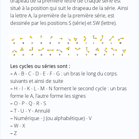
drapeau de la première lettre de chaque série est
situé à la position qui suit le drapeau de la série. Ainsi
la lettre A, la première de la première série, est
dessinée par les positions S (série) et SW (lettre).
Les cycles ou séries sont :
–
A - B - C - D - E - F - G : un bras le long du corps.
suivants et ainsi de suite
–
H - I - K - L - M - N forment le second cycle : un bras
forme le A, l’autre forme les signes
–
O - P - Q - R - S
–
T - U - Y - Annulé
–
Numérique - J (ou alphabétique) - V
–
W - X
–
Z