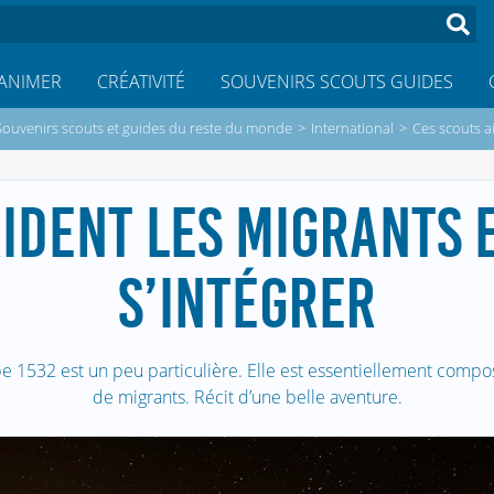
ANIMER
CRÉATIVITÉ
SOUVENIRS SCOUTS GUIDES
Souvenirs scouts et guides du reste du monde
>
International
>
Ces scouts ai
IDENT LES MIGRANTS 
S’INTÉGRER
e 1532 est un peu particulière. Elle est essentiellement compo
de migrants. Récit d’une belle aventure.