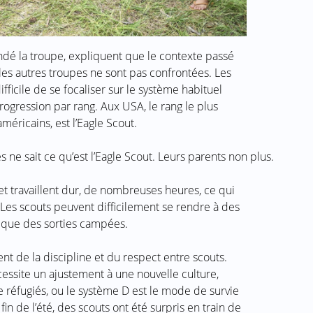
ondé la troupe, expliquent que le contexte passé
les autres troupes ne sont pas confrontées. Les
ficile de se focaliser sur le système habituel
ogression par rang. Aux USA, le rang le plus
méricains, est l’Eagle Scout.
ne sait ce qu’est l’Eagle Scout. Leurs parents non plus.
et travaillent dur, de nombreuses heures, ce qui
 Les scouts peuvent difficilement se rendre à des
re que des sorties campées.
ent de la discipline et du respect entre scouts.
écessite un ajustement à une nouvelle culture,
 réfugiés, ou le système D est le mode de survie
fin de l’été, des scouts ont été surpris en train de