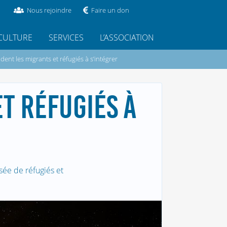
Nous rejoindre
Faire un don
CULTURE
SERVICES
L’ASSOCIATION
dent les migrants et réfugiés à s’intégrer
ET RÉFUGIÉS À
sée de réfugiés et