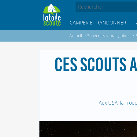
CAMPER ET RANDONNER
Accueil
>
Souvenirs scouts guides
>
CES SCOUTS A
Aux USA, la Troup