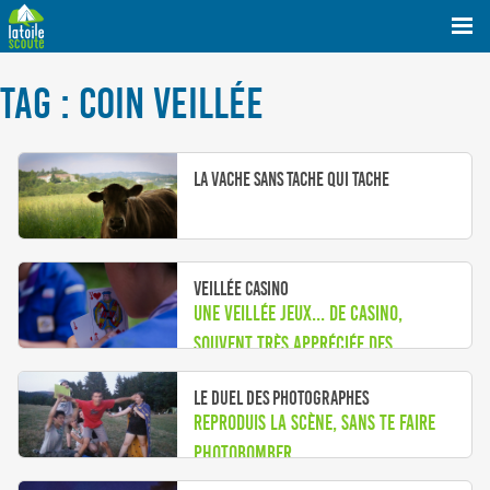
TAG : COIN VEILLÉE
La vache sans tache qui tache
Veillée Casino
Une veillée jeux... de casino,
souvent très appréciée des
louveteaux - jeannettes
Le duel des photographes
Reproduis la scène, sans te faire
photobomber