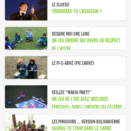
Le Cluedo
Trouveras-tu l’assassin ?
Dessine moi une lune
Un jeu énigme qui ouvre au respect
de l’autre
Le Pi-c-arré (Pic carré)
Veillée "Mario Party"
Un jeu de l’oie avec quelques
épreuves, dans l’univers du célèbre
jeu vidéo.
Les pingouins ... version bolivarienne
Sauras-tu tenir dans le carré