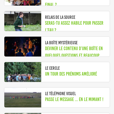
final ?
Relais de la source
Seras-tu assez habile pour passer
l’eau ?
La boîte mystérieuse
Deviner le contenu d’une boîte en
quelques questions et beaucoup
d’imagination.
Le Cercle
Un tour des prénoms amélioré
Le téléphone visuel
Passe le message ... en le mimant !