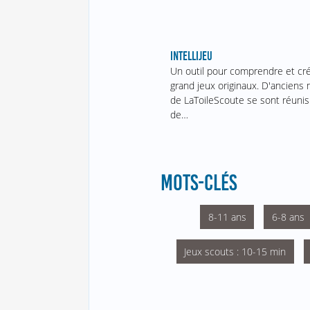
INTELLIJEU
Un outil pour comprendre et cr
grand jeux originaux. D'ancien
de LaToileScoute se sont réunis
de…
MOTS-CLÉS
8-11 ans
6-8 ans
Jeux scouts : 10-15 min