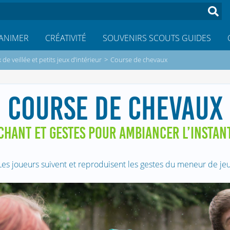
ANIMER
CRÉATIVITÉ
SOUVENIRS SCOUTS GUIDES
 de veillée et petits jeux d’intérieur
>
Course de chevaux
COURSE DE CHEVAUX
CHANT ET GESTES POUR AMBIANCER L’INSTAN
Les joueurs suivent et reproduisent les gestes du meneur de jeu