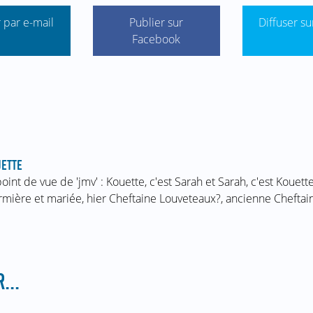
 par e-mail
Publier sur
Diffuser su
Facebook
ETTE
point de vue de 'jmv' : Kouette, c'est Sarah et Sarah, c'est Kouett
irmière et mariée, hier Cheftaine Louveteaux?, ancienne Chefta
...