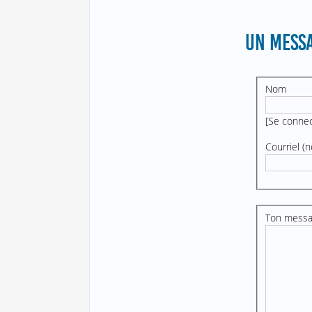
UN MESSA
Nom
[
Se conne
Courriel (n
Ton mess