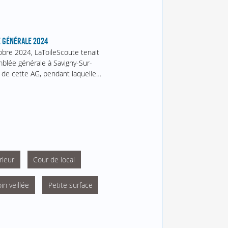
 GÉNÉRALE 2024
obre 2024, LaToileScoute tenait
blée générale à Savigny-Sur-
 de cette AG, pendant laquelle…
rieur
Cour de local
in veillée
Petite surface