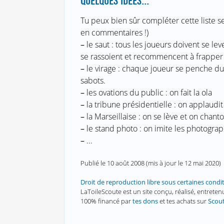
QUELQUES IDÉES...
Tu peux bien sûr compléter cette liste se
en commentaires !)
–
le saut : tous les joueurs doivent se leve
se rassoient et recommencent à frapper 
–
le virage : chaque joueur se penche du 
sabots.
–
les ovations du public : on fait la ola
–
la tribune présidentielle : on applaudit
–
la Marseillaise : on se lève et on chanto
–
le stand photo : on imite les photogra
–
...
Publié le
10 août 2008
(mis à jour le
12 mai 2020
)
Droit de reproduction libre sous certaines condi
LaToileScoute est un site conçu, réalisé, entret
100% financé par
tes dons
et tes achats sur
Scou