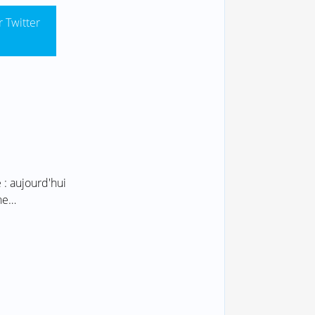
r Twitter
e : aujourd'hui
ine…