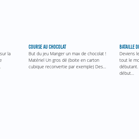
COURSE AU CHOCOLAT
BATAILLE D
sur la
But du jeu Manger un max de chocolat !
Deviens l
e
Matériel Un gros dé (boite en carton
tout le m
.
cubique reconvertie par exemple) Des…
débutant. 
début…