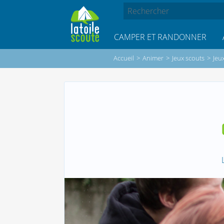
CAMPER ET RANDONNER
Accueil
>
Animer
>
Jeux scouts
>
Jeux