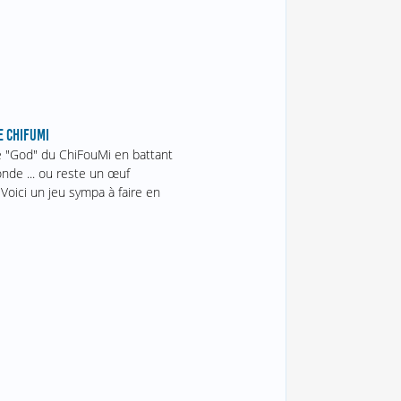
E CHIFUMI
e "God" du ChiFouMi en battant
onde ... ou reste un œuf
Voici un jeu sympa à faire en