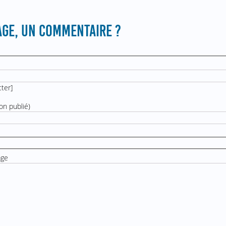
GE, UN COMMENTAIRE ?
cter
]
on publié)
age