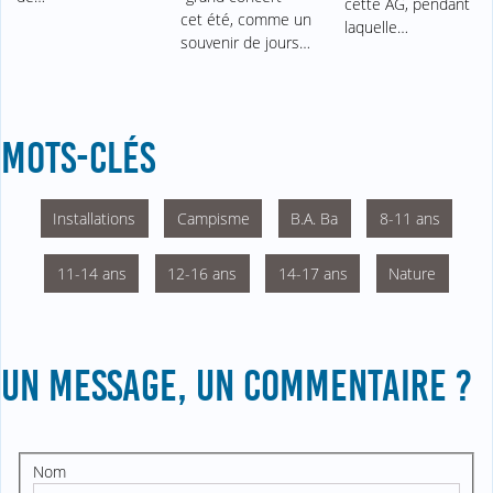
cette AG, pendant
cet été, comme un
laquelle…
souvenir de jours…
MOTS-CLÉS
Installations
Campisme
B.A. Ba
8-11 ans
11-14 ans
12-16 ans
14-17 ans
Nature
UN MESSAGE, UN COMMENTAIRE ?
Nom