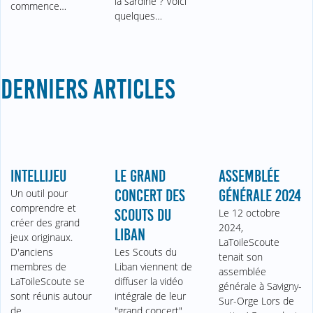
la sardine ? Voici
commence…
quelques…
DERNIERS ARTICLES
INTELLIJEU
LE GRAND
ASSEMBLÉE
Un outil pour
CONCERT DES
GÉNÉRALE 2024
comprendre et
SCOUTS DU
Le 12 octobre
créer des grand
2024,
LIBAN
jeux originaux.
LaToileScoute
D'anciens
Les Scouts du
tenait son
membres de
Liban viennent de
assemblée
LaToileScoute se
diffuser la vidéo
générale à Savigny-
sont réunis autour
intégrale de leur
Sur-Orge Lors de
de…
"grand concert"