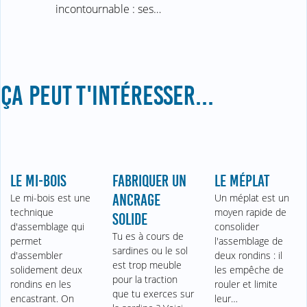
incontournable : ses…
ÇA PEUT T'INTÉRESSER...
LE MI-BOIS
FABRIQUER UN
LE MÉPLAT
Le mi-bois est une
ANCRAGE
Un méplat est un
technique
moyen rapide de
SOLIDE
d'assemblage qui
consolider
Tu es à cours de
permet
l'assemblage de
sardines ou le sol
d'assembler
deux rondins : il
est trop meuble
solidement deux
les empêche de
pour la traction
rondins en les
rouler et limite
que tu exerces sur
encastrant. On
leur…