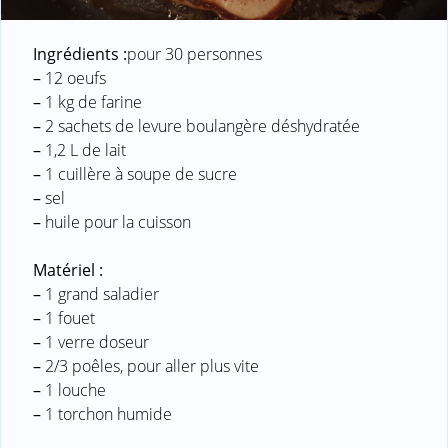
Ingrédients :
pour 30 personnes
–
12 oeufs
–
1 kg de farine
–
2 sachets de levure boulangère déshydratée
–
1,2 L de lait
–
1 cuillère à soupe de sucre
–
sel
–
huile pour la cuisson
Matériel :
–
1 grand saladier
–
1 fouet
–
1 verre doseur
–
2/3 poêles, pour aller plus vite
–
1 louche
–
1 torchon humide