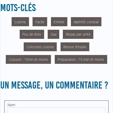
MOTS-CLÉS
Cuisine
Facile
Entrée
Apéritif, cocktail
Feu de Bois
Gaz
Repas par unité
Concours cuisine
Retour d'explo
Cuisson : 15mn et moins
Préparation : 15 min et moins
UN MESSAGE, UN COMMENTAIRE ?
Nom