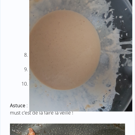
Huile ta poêle, une fois chaude, avec la louche
verse quelques pâtés.
Lorsque ton blini est doré, retourne le, cuit
jusqu’à ce que l’autre face soit également dorée
Déguste tes blinis encore tièdes avec du tarama
ou du tzatziki !
Astuce
: Plus ta pâte reposera, meilleur ce sera. Le
must c’est de la faire la veille !