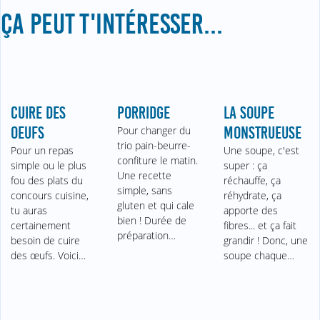
ÇA PEUT T'INTÉRESSER...
CUIRE DES
PORRIDGE
LA SOUPE
OEUFS
Pour changer du
MONSTRUEUSE
trio pain-beurre-
Pour un repas
Une soupe, c'est
confiture le matin.
simple ou le plus
super : ça
Une recette
fou des plats du
réchauffe, ça
simple, sans
concours cuisine,
réhydrate, ça
gluten et qui cale
tu auras
apporte des
bien ! Durée de
certainement
fibres... et ça fait
préparation…
besoin de cuire
grandir ! Donc, une
des œufs. Voici…
soupe chaque…