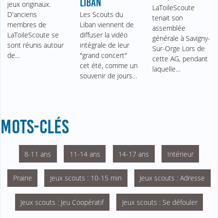
LIBAN
jeux originaux.
LaToileScoute
D'anciens
Les Scouts du
tenait son
membres de
Liban viennent de
assemblée
LaToileScoute se
diffuser la vidéo
générale à Savigny-
sont réunis autour
intégrale de leur
Sur-Orge Lors de
de…
"grand concert"
cette AG, pendant
cet été, comme un
laquelle…
souvenir de jours…
MOTS-CLÉS
8-11 ans
11-14 ans
14-17 ans
Intérieur
Prairie
Jeux scouts : 10-15 min
Jeux scouts : Adresse
Jeux scouts : Jeu Coopératif
Jeux scouts : Se défouler