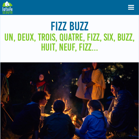
FIZZ BUZZ
UN, DEUX, TROIS, QUATRE, FIZZ, SIX, BUZZ,
HUIT, NEUF, FIZZ...