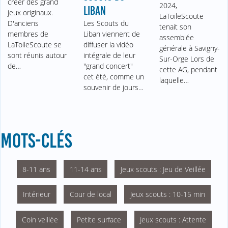
créer des grand
2024,
LIBAN
jeux originaux.
LaToileScoute
D'anciens
Les Scouts du
tenait son
membres de
Liban viennent de
assemblée
LaToileScoute se
diffuser la vidéo
générale à Savigny-
sont réunis autour
intégrale de leur
Sur-Orge Lors de
de…
"grand concert"
cette AG, pendant
cet été, comme un
laquelle…
souvenir de jours…
MOTS-CLÉS
8-11 ans
11-14 ans
Jeux scouts : Jeu de Veillée
Intérieur
Cour de local
Jeux scouts : 10-15 min
Coin veillée
Petite surface
Jeux scouts : Attente