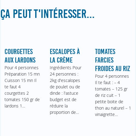
ÇA PEUT T'INTÉRESSER...
COURGETTES
ESCALOPES À
TOMATES
AUX LARDONS
LA CRÈME
FARCIES
Pour 4 personnes
Ingrédients Pour
FROIDES AU RIZ
Préparation 15 mn
24 personnes :
Pour 4 personnes
Cuisson 15 mn Il
2kg d'escalopes
Il te faut : – 4
te faut 4
de poulet ou de
tomates – 125 gr
courgettes 2
dinde : l'astuce
de riz cuit – 1
tomates 150 gr de
budget est de
petite boite de
lardons 1…
réduire la
thon au naturel – 1
proportion de…
vinaigrette…