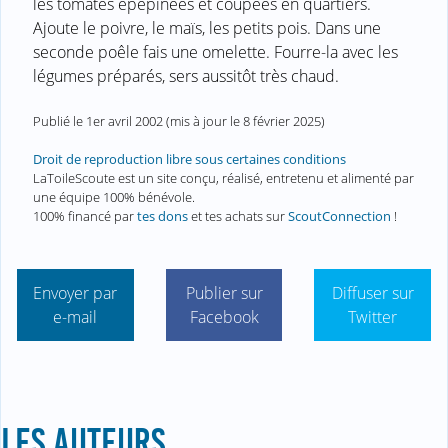
les tomates épépinées et coupées en quartiers.
Ajoute le poivre, le maïs, les petits pois. Dans une
seconde poêle fais une omelette. Fourre-la avec les
légumes préparés, sers aussitôt très chaud.
Publié le
1er avril 2002
(mis à jour le
8 février 2025
)
Droit de reproduction libre sous certaines conditions
LaToileScoute est un site conçu, réalisé, entretenu et alimenté par
une équipe 100% bénévole.
100% financé par
tes dons
et tes achats sur
ScoutConnection
!
Envoyer par
Publier sur
Diffuser sur
e-mail
Facebook
Twitter
LES AUTEURS