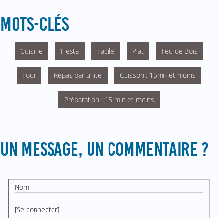
MOTS-CLÉS
Cuisine
Fiesta
Facile
Plat
Feu de Bois
Four
Repas par unité
Cuisson : 15mn et moins
Préparation : 15 min et moins
UN MESSAGE, UN COMMENTAIRE ?
Nom
[
Se connecter
]