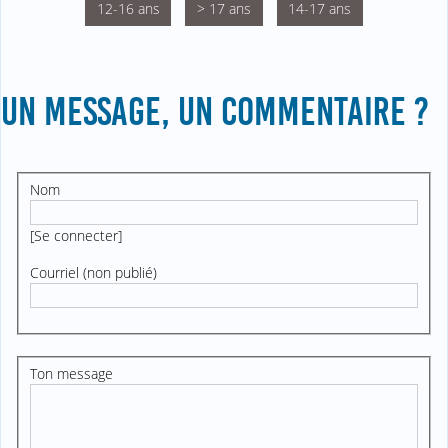
12-16 ans
> 17 ans
14-17 ans
UN MESSAGE, UN COMMENTAIRE ?
Nom
[
Se connecter
]
Courriel (non publié)
Ton message