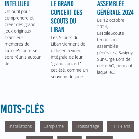
INTELLIJEU
LE GRAND
ASSEMBLÉE
Un outil pour
CONCERT DES
GÉNÉRALE 2024
comprendre et
SCOUTS DU
Le 12 octobre
créer des grand
2024,
LIBAN
jeux originaux.
LaToileScoute
D'anciens
Les Scouts du
tenait son
membres de
Liban viennent de
assemblée
LaToileScoute se
diffuser la vidéo
générale à Savigny-
sont réunis autour
intégrale de leur
Sur-Orge Lors de
de…
"grand concert"
cette AG, pendant
cet été, comme un
laquelle…
souvenir de jours…
MOTS-CLÉS
Installations
Campisme
Froissartage
11-14 ans