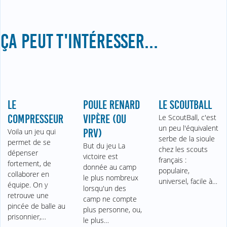
ÇA PEUT T'INTÉRESSER...
LE
POULE RENARD
LE SCOUTBALL
COMPRESSEUR
VIPÈRE (OU
Le ScoutBall, c'est
un peu l'équivalent
Voila un jeu qui
PRV)
serbe de la sioule
permet de se
But du jeu La
chez les scouts
dépenser
victoire est
français :
fortement, de
donnée au camp
populaire,
collaborer en
le plus nombreux
universel, facile à…
équipe. On y
lorsqu'un des
retrouve une
camp ne compte
pincée de balle au
plus personne, ou,
prisonnier,…
le plus…