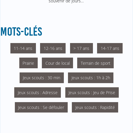
souvenir de jours…
MOTS-CLÉS
11-14 ans
12-16 ans
> 17 ans
14-17 ans
Prairie
Cour de local
Terrain de sport
Jeux scouts : 30 min
Jeux scouts : 1h à 2h
Jeux scouts : Adresse
Jeux scouts : Jeu de Prise
Jeux scouts : Se défouler
Jeux scouts : Rapidité