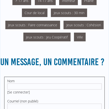
> 17 ans
14-17 ans
Intérieur
Prairie
Cour de local
Jeux scouts : 30 min
Jeux scouts : Faire connaissance
Jeux scouts : Cohésion
Jeux scouts : Jeu Coopératif
Ville
UN MESSAGE, UN COMMENTAIRE ?
Nom
[
Se connecter
]
Courriel (non publié)