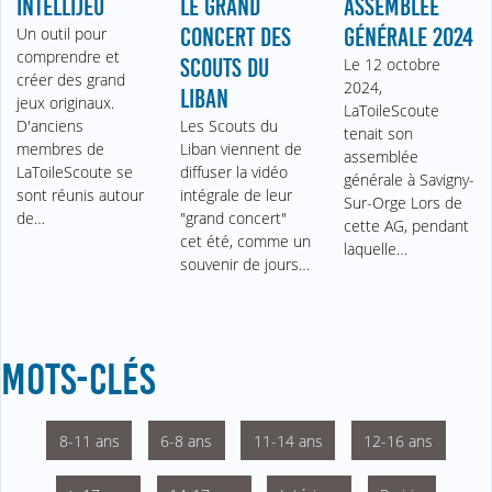
INTELLIJEU
LE GRAND
ASSEMBLÉE
Un outil pour
CONCERT DES
GÉNÉRALE 2024
comprendre et
SCOUTS DU
Le 12 octobre
créer des grand
2024,
LIBAN
jeux originaux.
LaToileScoute
D'anciens
Les Scouts du
tenait son
membres de
Liban viennent de
assemblée
LaToileScoute se
diffuser la vidéo
générale à Savigny-
sont réunis autour
intégrale de leur
Sur-Orge Lors de
de…
"grand concert"
cette AG, pendant
cet été, comme un
laquelle…
souvenir de jours…
MOTS-CLÉS
8-11 ans
6-8 ans
11-14 ans
12-16 ans