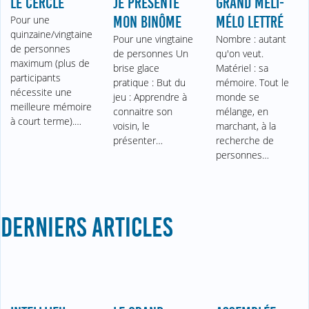
LE CERCLE
JE PRÉSENTE
GRAND MÉLI-
Pour une
MON BINÔME
MÉLO LETTRÉ
quinzaine/vingtaine
Pour une vingtaine
Nombre : autant
de personnes
de personnes Un
qu'on veut.
maximum (plus de
brise glace
Matériel : sa
participants
pratique : But du
mémoire. Tout le
nécessite une
jeu : Apprendre à
monde se
meilleure mémoire
connaitre son
mélange, en
à court terme).…
voisin, le
marchant, à la
présenter…
recherche de
personnes…
DERNIERS ARTICLES