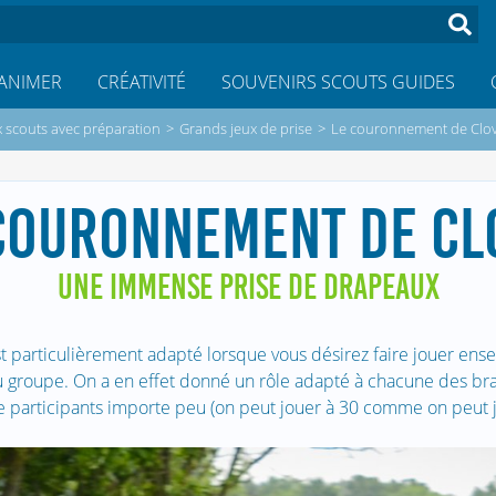
ANIMER
CRÉATIVITÉ
SOUVENIRS SCOUTS GUIDES
x scouts avec préparation
>
Grands jeux de prise
>
Le couronnement de Clov
COURONNEMENT DE CL
UNE IMMENSE PRISE DE DRAPEAUX
t particulièrement adapté lorsque vous désirez faire jouer ens
u groupe. On a en effet donné un rôle adapté à chacune des bra
participants importe peu (on peut jouer à 30 comme on peut j