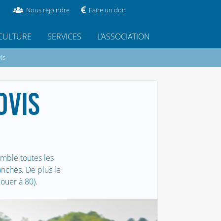
Nous rejoindre
Faire un don
CULTURE
SERVICES
L’ASSOCIATION
is
OVIS
emble toutes les
nches. De plus le
ouer à 80).