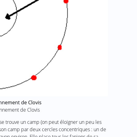
nnement de Clovis
nnement de Clovis
se trouve un camp (on peut éloigner un peu les
e son camp par deux cercles concentriques : un de
on environ. Elle place tous les fanions de sa