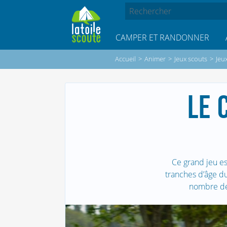
CAMPER ET RANDONNER
Accueil
>
Animer
>
Jeux scouts
>
Jeu
LE 
Ce grand jeu es
tranches d’âge d
nombre de 