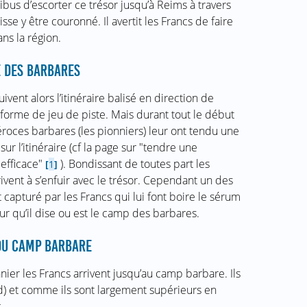
 tribus d’escorter ce trésor jusqu’à Reims à travers
se y être couronné. Il avertit les Francs de faire
ns la région.
E DES BARBARES
ivent alors l’itinéraire balisé en direction de
forme de jeu de piste. Mais durant tout le début
féroces barbares (les pionniers) leur ont tendu une
r l’itinéraire (cf la page sur "tendre une
fficace"
). Bondissant de toutes part les
[
1
]
ivent à s’enfuir avec le trésor. Cependant un des
 capturé par les Francs qui lui font boire le sérum
ur qu’il dise ou est le camp des barbares.
 DU CAMP BARBARE
nier les Francs arrivent jusqu’au camp barbare. Ils
rd) et comme ils sont largement supérieurs en
.