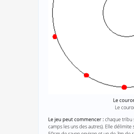
Le couro
Le couro
Le jeu peut commencer :
chaque tribu 
camps les uns des autres). Elle délimit
50cm de rayon environ et un de 3m de ray