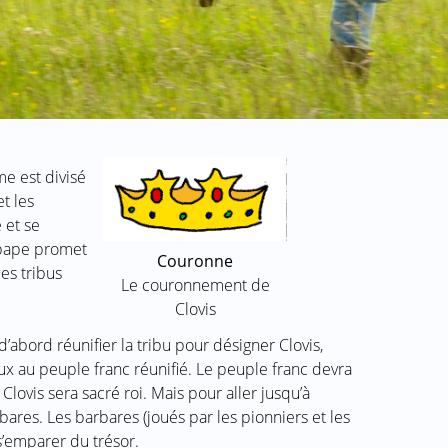
e est divisé
et les
e et se
 pape promet
Couronne
es tribus
Le couronnement de
Clovis
abord réunifier la tribu pour désigner Clovis,
aux au peuple franc réunifié. Le peuple franc devra
Clovis sera sacré roi. Mais pour aller jusqu’à
rbares. Les barbares (joués par les pionniers et les
s’emparer du trésor.