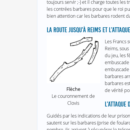
toujours servir ;-) et il charge toutes les
les contrées barbares pour que le roi puis
bien attention car les barbares rodent da
LA ROUTE JUSQU’À REIMS ET L’ATTAQU
Les Francs su
Reims, sous 
du jeu, les 
embuscade su
embuscade e
barbares arr
barbares est
Flèche
de vérité po
Le couronnement de
Clovis
L’ATTAQUE
Guidés par les indications de leur prison
sautent sur les barbares (prise de foula
nombre, ils arrivent à récupérer le trésor