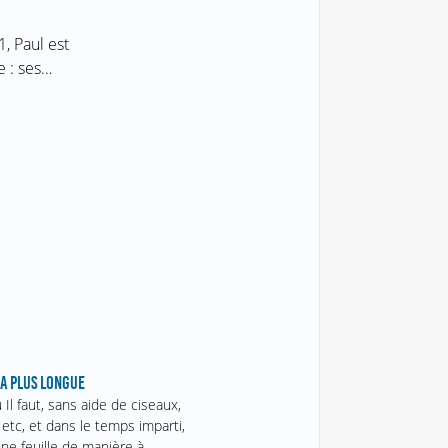
, Paul est
e : ses…
LA PLUS LONGUE
 Il faut, sans aide de ciseaux,
etc, et dans le temps imparti,
une feuille de manière à…