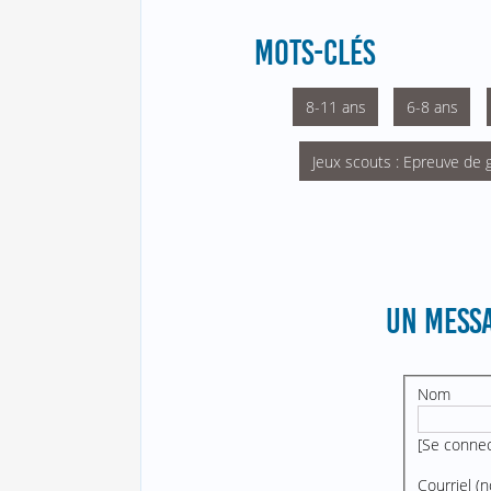
MOTS-CLÉS
8-11 ans
6-8 ans
Jeux scouts : Epreuve de 
UN MESSA
Nom
[
Se conne
Courriel (n