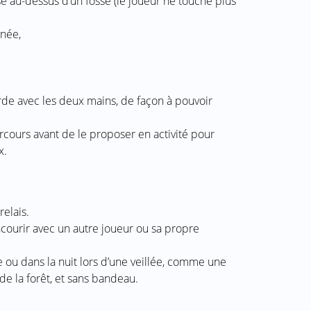
se au-dessus d’un fossé (le joueur ne touche plus
gnée,
corde avec les deux mains, de façon à pouvoir
arcours avant de le proposer en activité pour
x.
relais.
ourir avec un autre joueur ou sa propre
 ou dans la nuit lors d’une veillée, comme une
e la forêt, et sans bandeau.