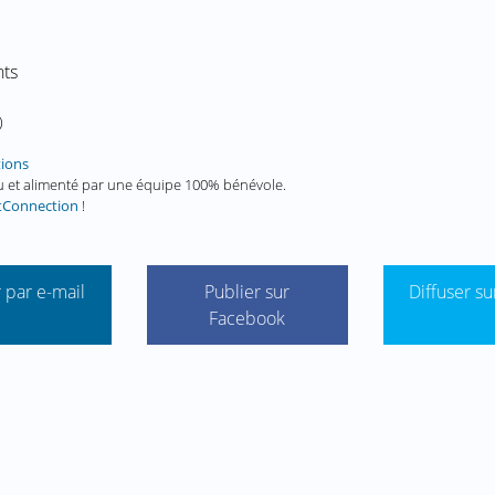
nts
)
tions
enu et alimenté par une équipe 100% bénévole.
tConnection
!
 par e-mail
Publier sur
Diffuser su
Facebook