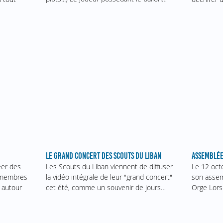
ASSEMBLÉE
LE GRAND CONCERT DES SCOUTS DU LIBAN
Le 12 oct
éer des
Les Scouts du Liban viennent de diffuser
son assem
s membres
la vidéo intégrale de leur "grand concert"
Orge Lors
 autour
cet été, comme un souvenir de jours…