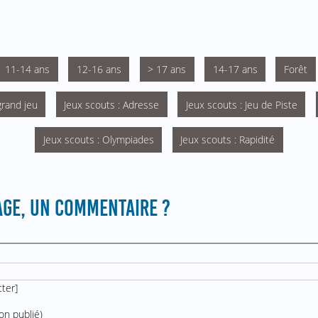
11-14 ans
12-16 ans
> 17 ans
14-17 ans
Forêt
grand jeu
Jeux scouts : Adresse
Jeux scouts : Jeu de Piste
Jeux scouts : Olympiades
Jeux scouts : Rapidité
GE, UN COMMENTAIRE ?
cter
]
on publié)