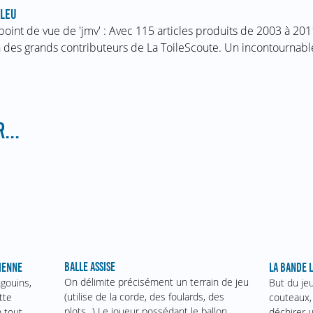
LEU
point de vue de 'jmv' : Avec 115 articles produits de 2003 à 2011
n des grands contributeurs de La ToileScoute. Un incontournabl
...
BALLE ASSISE
RIENNE
LA BANDE 
On délimite précisément un terrain de jeu
ngouins,
But du jeu
(utilise de la corde, des foulards, des
tte
couteaux, 
plots...) Le joueur possédant le ballon…
m tout
déchirer 