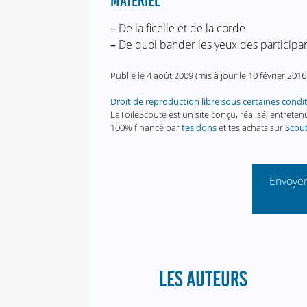
MATÉRIEL
–
De la ficelle et de la corde
–
De quoi bander les yeux des participa
Publié le
4 août 2009
(mis à jour le
10 février 2016
Droit de reproduction libre sous certaines condi
LaToileScoute est un site conçu, réalisé, entret
100% financé par
tes dons
et tes achats sur
Scou
Envoyer
LES AUTEURS